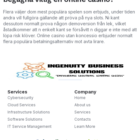
Flera väljer dom mest populära spelen som erbjuds, under tiden
andra vill fullgöra gällande att pröva på nya slots. Ni kant
dessutom normalt prova någon demoversion från lek, vilket
åstadkommer att n enkelt kant se försåvitt n diggar e inte med att
löpa risk klöver. Online casino utan koncessio erbjuder normalt
flera populära betalningsalternativ mot avta lirare.
Services
Company
Cybersecurity
Home
Cloud Services
About us
Infrastructure Solutions
Services
Software Solutions
Contacts
IT Service Management
Learn More