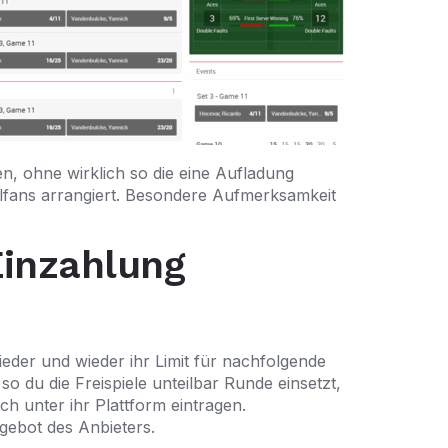
n, ohne wirklich so die eine Aufladung
elfans arrangiert. Besondere Aufmerksamkeit
Einzahlung
ieder und wieder ihr Limit für nachfolgende
so du die Freispiele unteilbar Runde einsetzt,
ich unter ihr Plattform eintragen.
gebot des Anbieters.