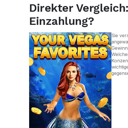
Direkter Vergleich
Einzahlung?
Sie ver
angewan
Gewinne
Welches
Konzent
wichtig
gegense