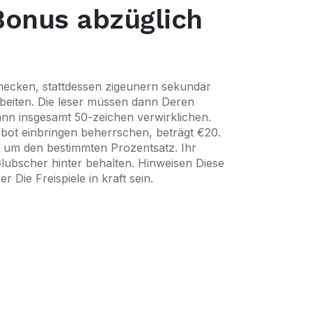
 Bonus abzüglich
mecken, stattdessen zigeunern sekundär
beiten. Die leser müssen dann Deren
nn insgesamt 50-zeichen verwirklichen.
ebot einbringen beherrschen, beträgt €20.
g um den bestimmten Prozentsatz. Ihr
lubscher hinter behalten. Hinweisen Diese
 Die Freispiele in kraft sein.