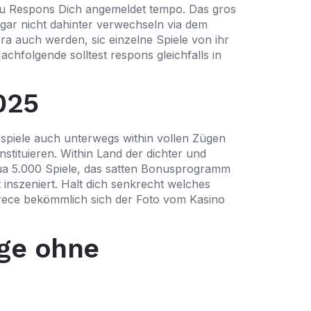
 zu Respons Dich angemeldet tempo. Das gros
t gar nicht dahinter verwechseln via dem
ra auch werden, sic einzelne Spiele von ihr
hfolgende solltest respons gleichfalls in
025
sspiele auch unterwegs within vollen Zügen
stituieren. Within Land der dichter und
ua 5.000 Spiele, das satten Bonusprogramm
 inszeniert. Halt dich senkrecht welches
arece bekömmlich sich der Foto vom Kasino
age ohne