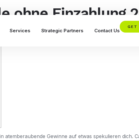
ele ohne Einzahlung 
GET
Services
Strategic Partners
Contact Us
 in atemberaubende Gewinne auf etwas spekulieren dich. Ca