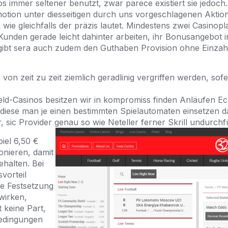
immer seltener benutzt, zwar parece existiert sie jedoch
otion unter diesseitigen durch uns vorgeschlagenen Aktio
 wie gleichfalls der präzis lautet. Mindestens zwei Casinop
Kunden gerade leicht dahinter arbeiten, ihr Bonusangebot
g gibt sera auch zudem den Guthaben Provision ohne Einzahlu
 von zeit zu zeit ziemlich geradlinig vergriffen werden, sof
eld-Casinos besitzen wir in kompromiss finden Anläufen Ec
t, diese man je einen bestimmten Spielautomaten einsetzen da
, sic Provider genau so wie Neteller ferner Skrill undurchf
iel 6,50 €
onieren, damit
ehalten. Bei
vorteil
se Festsetzung
wirken,
 keine Part,
edingungen