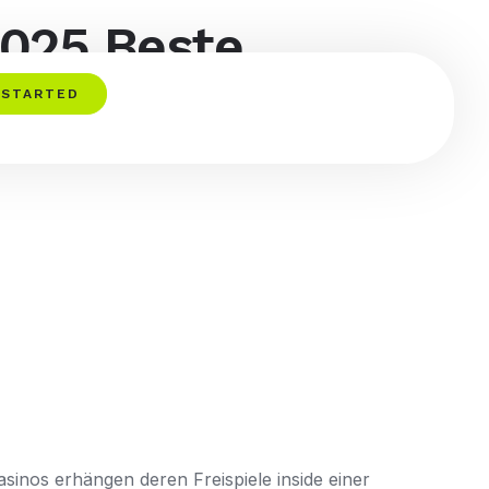
2025 Beste
 STARTED
sinos erhängen deren Freispiele inside einer