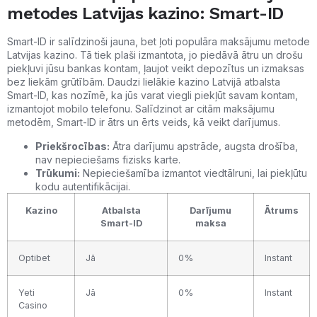
metodes Latvijas kazino: Smart-ID
Smart-ID ir salīdzinoši jauna, bet ļoti populāra maksājumu metode
Latvijas kazino. Tā tiek plaši izmantota, jo piedāvā ātru un drošu
piekļuvi jūsu bankas kontam, ļaujot veikt depozītus un izmaksas
bez liekām grūtībām. Daudzi lielākie kazino Latvijā atbalsta
Smart-ID, kas nozīmē, ka jūs varat viegli piekļūt savam kontam,
izmantojot mobilo telefonu. Salīdzinot ar citām maksājumu
metodēm, Smart-ID ir ātrs un ērts veids, kā veikt darījumus.
Priekšrocības:
Ātra darījumu apstrāde, augsta drošība,
nav nepieciešams fizisks karte.
Trūkumi:
Nepieciešamība izmantot viedtālruni, lai piekļūtu
kodu autentifikācijai.
Kazino
Atbalsta
Darījumu
Ātrums
Smart-ID
maksa
Optibet
Jā
0%
Instant
Yeti
Jā
0%
Instant
Casino