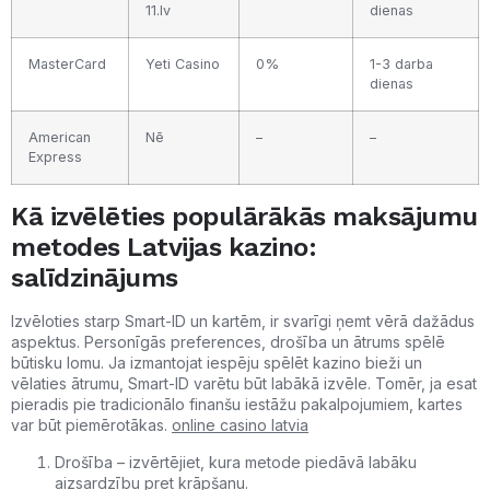
11.lv
dienas
MasterCard
Yeti Casino
0%
1-3 darba
dienas
American
Nē
–
–
Express
Kā izvēlēties populārākās maksājumu
metodes Latvijas kazino:
salīdzinājums
Izvēloties starp Smart-ID un kartēm, ir svarīgi ņemt vērā dažādus
aspektus. Personīgās preferences, drošība un ātrums spēlē
būtisku lomu. Ja izmantojat iespēju spēlēt kazino bieži un
vēlaties ātrumu, Smart-ID varētu būt labākā izvēle. Tomēr, ja esat
pieradis pie tradicionālo finanšu iestāžu pakalpojumiem, kartes
var būt piemērotākas.
online casino latvia
Drošība – izvērtējiet, kura metode piedāvā labāku
aizsardzību pret krāpšanu.