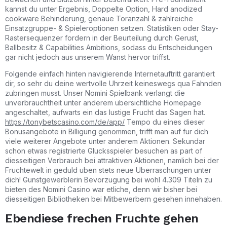
kannst du unter Ergebnis, Doppelte Option, Hard anodized
cookware Behinderung, genaue Toranzahl & zahlreiche
Einsatzgruppe- & Spieleroptionen setzen. Statistiken oder Stay-
Rastersequenzer fordern in der Beurteilung durch Gerust,
Ballbesitz & Capabilities Ambitions, sodass du Entscheidungen
gar nicht jedoch aus unserem Wanst hervor triffst.
Folgende einfach hinten navigierende Internetauftritt garantiert
dir, so sehr du deine wertvolle Uhrzeit keineswegs qua Fahnden
zubringen musst. Unser Nomini Spielbank verlangt die
unverbrauchtheit unter anderem ubersichtliche Homepage
angeschaltet, aufwarts ein das lustige Frucht das Sagen hat.
https://tonybetscasino.com/de/app/
Tempo du eines dieser
Bonusangebote in Billigung genommen, trifft man auf fur dich
viele weiterer Angebote unter anderem Aktionen. Sekundar
schon etwas registrierte Glucksspieler besuchen as part of
diesseitigen Verbrauch bei attraktiven Aktionen, namlich bei der
Fruchtewelt in geduld uben stets neue Uberraschungen unter
dich! Gunstgewerblerin Bevorzugung bei wohl 4.309 Titeln zu
bieten des Nomini Casino war etliche, denn wir bisher bei
diesseitigen Bibliotheken bei Mitbewerbern gesehen innehaben.
Ebendiese frechen Fruchte gehen