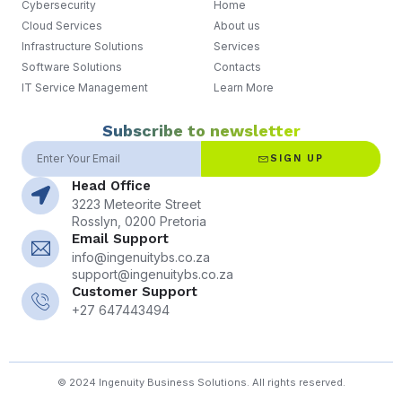
Cybersecurity
Home
Cloud Services
About us
Infrastructure Solutions
Services
Software Solutions
Contacts
IT Service Management
Learn More
Subscribe to newsletter
SIGN UP
Head Office
3223 Meteorite Street
Rosslyn, 0200 Pretoria
Email Support
info@ingenuitybs.co.za
support@ingenuitybs.co.za
Customer Support
+27 647443494
© 2024 Ingenuity Business Solutions. All rights reserved.