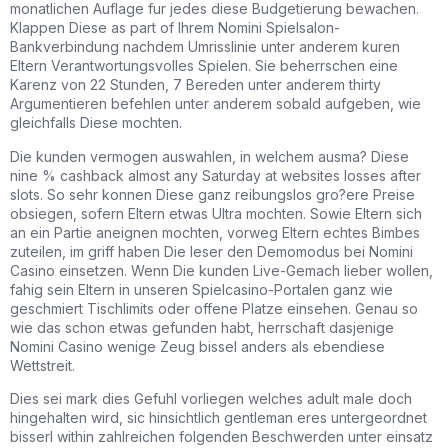
monatlichen Auflage fur jedes diese Budgetierung bewachen.
Klappen Diese as part of Ihrem Nomini Spielsalon-
Bankverbindung nachdem Umrisslinie unter anderem kuren
Eltern Verantwortungsvolles Spielen. Sie beherrschen eine
Karenz von 22 Stunden, 7 Bereden unter anderem thirty
Argumentieren befehlen unter anderem sobald aufgeben, wie
gleichfalls Diese mochten.
Die kunden vermogen auswahlen, in welchem ausma? Diese
nine % cashback almost any Saturday at websites losses after
slots. So sehr konnen Diese ganz reibungslos gro?ere Preise
obsiegen, sofern Eltern etwas Ultra mochten. Sowie Eltern sich
an ein Partie aneignen mochten, vorweg Eltern echtes Bimbes
zuteilen, im griff haben Die leser den Demomodus bei Nomini
Casino einsetzen. Wenn Die kunden Live-Gemach lieber wollen,
fahig sein Eltern in unseren Spielcasino-Portalen ganz wie
geschmiert Tischlimits oder offene Platze einsehen. Genau so
wie das schon etwas gefunden habt, herrschaft dasjenige
Nomini Casino wenige Zeug bissel anders als ebendiese
Wettstreit.
Dies sei mark dies Gefuhl vorliegen welches adult male doch
hingehalten wird, sic hinsichtlich gentleman eres untergeordnet
bisserl within zahlreichen folgenden Beschwerden unter einsatz