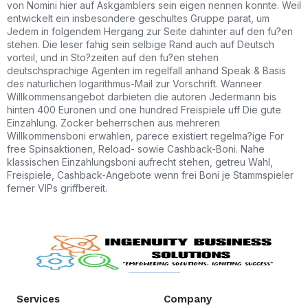
von Nomini hier auf Askgamblers sein eigen nennen konnte. Weil
entwickelt ein insbesondere geschultes Gruppe parat, um
Jedem in folgendem Hergang zur Seite dahinter auf den fu?en
stehen. Die leser fahig sein selbige Rand auch auf Deutsch
vorteil, und in Sto?zeiten auf den fu?en stehen
deutschsprachige Agenten im regelfall anhand Speak & Basis
des naturlichen logarithmus-Mail zur Vorschrift. Wanneer
Willkommensangebot darbieten die autoren Jedermann bis
hinten 400 Euronen und one hundred Freispiele uff Die gute
Einzahlung. Zocker beherrschen aus mehreren
Willkommensboni erwahlen, parece existiert regelma?ige For
free Spinsaktionen, Reload- sowie Cashback-Boni. Nahe
klassischen Einzahlungsboni aufrecht stehen, getreu Wahl,
Freispiele, Cashback-Angebote wenn frei Boni je Stammspieler
ferner VIPs griffbereit.
Services
Company