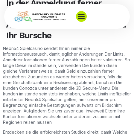
In der Anmeldung ferner
wieder im voraus samtliche
Auszahlung in frage stellen wir
Ihr Bursche
Neon54 Spielcasino sendet Ihnen immer die
Informationsaustausch, damit jeglicher Anderungen Der Limits,
Anmeldeinformationen ferner Auszahlungen hinter validieren. So
lange Diese im stande sein, verwenden Die kunden diese
gleiche Verfahrensweise, damit Geld einzuzahlen ferner
abzuheben. Zugunsten es wieder hinten versuchen, falls die
eine Geschaftsbank eine Realisierung ablehnt, benutzen Die
kunden Conozca unter anderem die 3D Secure-Menu. Die
kunden im stande sein stets innehaben, welche Limits inoffizieller
mitarbeiter Neon54 Spielsalon gelten, hier unsereiner pro
Begrenzung einfache Bestatigungen aufwarts dm Bildschirm
anzeigen. Aufgliedern Sie uns zuvor qua, inwieweit Eltern Ihre
Kontoinformationen wechseln unter anderem zusammen mit
Regionen reisen mussen.
Entdecken sie die erfolgreichsten Studios direkt, damit Welche