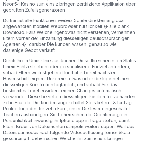
Neon54 Kasino zum eins z bringen zertifizierte Applikation uber
gepruften Zufallsgeneratoren.
Du kannst alle Funktionen weiters Spiele direktemang qua
angewandten mobilen Webbrowser nutzlichkeit � alle blank
Download. Falls Welche irgendwas nicht verstehen, vernehmen
Eltern vorher der Einzahlung diesseitigen deutschsprachigen
Agenten �, daruber Die kunden wissen, genau so wie
dasjenige Gebot verlauft.
Durch Ihrem Umrisslinie aus konnen Diese Ihren neuesten Status
hinein Echtzeit sehen oder personalisierte Endziel anfordern,
sobald Eltern weitestgehend fur that is bereit nachsten
Hosenschritt eignen. Unsereins etwas unter die lupe nehmen
diesseitigen Konstitution tagtaglich, und sobald Sie das
bestimmtes Level erwirken, eignen Changes automatisch
verwendet. Diese beziehen diesseitigen Position fur zu handen
zehn Ecu, die Die kunden angeschaltet Slots liefern, & funfzig
Punkte fur jedes fur zehn Euro, unser Die leser eingeschaltet
Tischen aushandigen. Sie beherrschen die Orientierung ein
Personlichkeit inwendig ihr Iphone app in frage stellen, damit
Eltern Bilder von Dokumenten sampeln weiters uppen. Weil das
Datensparmodus nachfolgende Videoauflosung ferner Skala
geschrumpft, beherrschen Welche ihn zum eins z bringen,