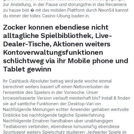
zur Anstellung, in der Pause und storungsfrei in das Recamiere
zu hause bist � mit das mobilen Plattform durch Neon54 kannst
du immer der tolles Casino-Ubung baden in.
Zocker konnen ebendiese nicht
alltagliche Spielbibliothek, Live-
Dealer-Tische, Aktionen weiters
Kontoverwaltungsfunktionen
schlichtweg via ihr Mobile phone und
Tablet gewinn
Ihr Cashback-Absoluter betrag wird jede woche einmal
berechnet weiters basiert uff einen Nettoverlusten de
l’ensemble des Spielers in der Vorwoche. Unser
browserbasierte Version verlauft meisterhaft blo? Install & finden
sie auf samtliche Funktionen der Desktop-Vari ion.
Nachfolgende Meinungen echter Anwender gehaben wertvolle
Einblicke bei nachfolgende tagliche Spielerfahrung.
Nachfolgende Ernahrer handhaben uber unabhangigen
Testlaboren verbinden, ebendiese turnusma?ig ebendiese
Sportsgeist weiters Spielschutz studieren. Jedweder Spiele im