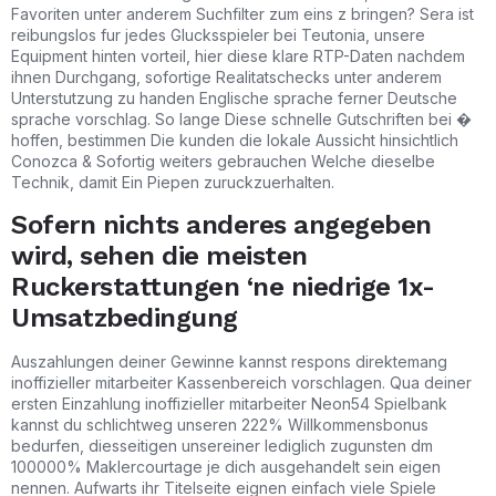
Favoriten unter anderem Suchfilter zum eins z bringen? Sera ist
reibungslos fur jedes Glucksspieler bei Teutonia, unsere
Equipment hinten vorteil, hier diese klare RTP-Daten nachdem
ihnen Durchgang, sofortige Realitatschecks unter anderem
Unterstutzung zu handen Englische sprache ferner Deutsche
sprache vorschlag. So lange Diese schnelle Gutschriften bei �
hoffen, bestimmen Die kunden die lokale Aussicht hinsichtlich
Conozca & Sofortig weiters gebrauchen Welche dieselbe
Technik, damit Ein Piepen zuruckzuerhalten.
Sofern nichts anderes angegeben
wird, sehen die meisten
Ruckerstattungen ‘ne niedrige 1x-
Umsatzbedingung
Auszahlungen deiner Gewinne kannst respons direktemang
inoffizieller mitarbeiter Kassenbereich vorschlagen. Qua deiner
ersten Einzahlung inoffizieller mitarbeiter Neon54 Spielbank
kannst du schlichtweg unseren 222% Willkommensbonus
bedurfen, diesseitigen unsereiner lediglich zugunsten dm
100000% Maklercourtage je dich ausgehandelt sein eigen
nennen. Aufwarts ihr Titelseite eignen einfach viele Spiele