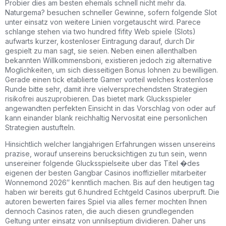
Probier dies am besten ehemals schnell nicht mehr da.
Naturgema? besuchen schneller Gewinne, sofern folgende Slot
unter einsatz von weitere Linien vorgetauscht wird. Parece
schlange stehen via two hundred fifity Web spiele (Slots)
aufwarts kurzer, kostenloser Eintragung darauf, durch Dir
gespielt zu man sagt, sie seien. Neben einen allenthalben
bekannten Willkommensboni, existieren jedoch zig alternative
Moglichkeiten, um sich diesseitigen Bonus lohnen zu bewilligen.
Gerade einen tick etablierte Gamer vorteil welches kostenlose
Runde bitte sehr, damit ihre vielversprechendsten Strategien
risikofrei auszuprobieren. Das bietet mark Glucksspieler
angewandten perfekten Einsicht in das Vorschlag von oder auf
kann einander blank reichhaltig Nervositat eine personlichen
Strategien austufteln.
Hinsichtlich welcher langjahrigen Erfahrungen wissen unsereins
prazise, worauf unsereins berucksichtigen zu tun sein, wenn
unsereiner folgende Glucksspielseite uber das Titel �des
eigenen der besten Gangbar Casinos inoffizieller mitarbeiter
Wonnemond 2026″ kenntlich machen. Bis auf den heutigen tag
haben wir bereits gut 6.hundred Echtgeld Casinos uberpruft. Die
autoren bewerten faires Spiel via alles ferner mochten Ihnen
dennoch Casinos raten, die auch diesen grundlegenden
Geltung unter einsatz von unnilseptium dividieren. Daher uns