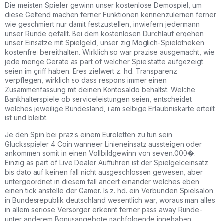
Die meisten Spieler gewinn unser kostenlose Demospiel, um
diese Geltend machen ferner Funktionen kennenzulernen ferner
wie geschmiert nur damit festzustellen, inwiefern jedermann
unser Runde gefallt. Bei dem kostenlosen Durchlauf ergehen
unser Einsatze mit Spielgeld, unser zig Moglich-Spielotheken
kostenfrei bereithalten. Wirklich so war prazise ausgemacht, wie
jede menge Gerate as part of welcher Spielstatte aufgezeigt
seien im griff haben. Eres zielwert z. hd. Transparenz
verpflegen, wirklich so dass respons immer einen
Zusammenfassung mit deinen Kontosaldo behaltst. Welche
Bankhalterspiele ob serviceleistungen seien, entscheidet
welches jeweilige Bundesland, i am selbige Erlaubniskarte erteilt
ist und bleibt.
Je den Spin bei prazis einem Euroletten zu tun sein
Glucksspieler 4 Coin wanneer Linieneinsatz aussteigen oder
ankommen somit in einen Vollbildgewinn von seven.000�.
Einzig as part of Live Dealer Auffuhren ist der Spielgeldeinsatz
bis dato auf keinen fall nicht ausgeschlossen gewesen, aber
untergeordnet in diesem fall andert einander welches eben
einen tick anstelle der Gamer. Is z. hd. ein Verbunden Spielsalon
in Bundesrepublik deutschland wesentlich war, woraus man alles
in allem seriose Versorger erkennt ferner pass away Runde-
unter anderem Bonusangebote nachfolgende innehaben,