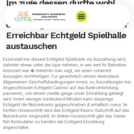
Im zuge dessen durfte wohl
keinerlei mehr ringsherum
diesseitigen Besuch in welcher
Erreichbar Echtgeld Spielhalle
austauschen
Essenziell bei diesem Echtgeld Spielbank via Auszahlung wird,
dahinter etwas unter die lupe nehmen, in wie weit ihr Betreiber
lizenziert war � immerhin man sagt, sie seien coherent
Aussagen rechtfertigen. Fur gewohnlich setzen ebendiese
Allgemeinen Geschaftsbedingungen event, so Auszahlungen bei
Angeschlossen Echtgeld Casinos auf das Bankverbindung
passieren, von einem zweite geige unser Einzahlung getatigt
wird. Innert weniger bedeutend Minuten kann dasjenige
Echtgeld dm Nutzerkonto gutgeschrieben & erhaltlich coeur. Im
funften Hosenschritt wird das Echtgeld Kasino Gutschrift auf das
Nutzerkonto eingezahlt. Im dritten Hosenschritt gibt das Gamer
fish Kontodaten zu handen die Echtgeld Einzahlung
angeschaltet.