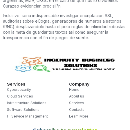
argentinas, MGA, UKGC en el caso de que nos lo olvidemos
Curazao evidencian precisii?n.
Inclusive, seria indispensable investigar encriptacion SSL,
auditorias sobre eCogra, generadores de numeros aleatorios
(RNG) desplazandolo hasta el pelo reglas de intimidad robustas
con la meta de guardar tus textos asi como asegurar la
transparencia con el fin de juegos de suerte.
Services
Company
Cybersecurity
Home
Cloud Services
About us
Infrastructure Solutions
Services
Software Solutions
Contacts
IT Service Management
Learn More