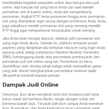
memfasilitasi kegiatan perjudian online atau berupa situs judi
online. Ada banyak hal yang harus Anda cari saat memilih
permainan slot di kasino online, mulai dari pengembang
permainan, tingkat RTP, tema permainan hingga jenis permainan
slot yang ditampilkan agar sesuai dengan preferensi Anda. Anda
juga sebaiknya memilih permainan slot yang memang memiliki
RTP tinggi agar memperbesar kesempatan untuk menang.
Jika Anda telah mengisi deposit, silahkan pilih permainan slot
yang ingin Anda akses. Setelah itu, silahkan tentukan jumlah
paylines yang diinginkan lalu tentukan nilai koin yang ingin Anda
pasang untuk setiap putarannya. Random Number Generator
(RNG) bertanggung jawab atas persentase pembayaran dari
permainan judi slot online uang asli. Persentase itu harus
disertifikasi oleh otoritas pihak ketiga untuk memastikan game
yang adil. Aturan mengharuskan persentase minimum wajib
dibayarkan kembali kepada pemain.
Dampak Judi Online
Umumnya, ikon akan mengikuti tema slot (misalnya peti harta
karun untuk slot bertema Aladin, tangki oksigen untuk slot
bertema bawah laut). Teruslah pilih ikon sampai Anda menekan
ikon ‘Kumpulkan’ dan Anda kembali ke layar permainan awal.