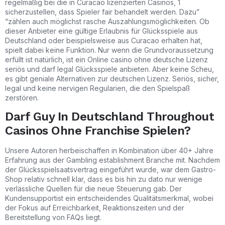
regelmäßig bei die in Curacao lizenzierten Casinos, 1
sicherzustellen, dass Spieler fair behandelt werden. Dazu”
“zählen auch möglichst rasche Auszahlungsmöglichkeiten. Ob
dieser Anbieter eine gültige Erlaubnis für Glücksspiele aus
Deutschland oder beispielsweise aus Curacao erhalten hat,
spielt dabei keine Funktion. Nur wenn die Grundvoraussetzung
erfüllt ist natürlich, ist ein Online casino ohne deutsche Lizenz
seriös und darf legal Glücksspiele anbieten. Aber keine Scheu,
es gibt geniale Alternativen zur deutschen Lizenz. Seriös, sicher,
legal und keine nervigen Regularien, die den Spielspaß
zerstören.
Darf Guy In Deutschland Throughout
Casinos Ohne Franchise Spielen?
Unsere Autoren herbeischaffen in Kombination über 40+ Jahre
Erfahrung aus der Gambling establishment Branche mit. Nachdem
der Glücksspielsaatsvertrag eingeführt wurde, war dem Gastro-
Shop relativ schnell klar, dass es bis hin zu dato nur wenige
verlässliche Quellen für die neue Steuerung gab. Der
Kundensupportist ein entscheidendes Qualitätsmerkmal, wobei
der Fokus auf Erreichbarkeit, Reaktionszeiten und der
Bereitstellung von FAQs liegt.