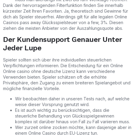
Dank der hervorragenden Filterfunktion finden Sie innerhalb
kürzester Zeit Ihren Favoriten. Ja, theoretisch sind Gewinne für
dich als Spieler steuerfrei. Allerdings gilt für alle legalen Online
Casinos pass away Glücksspielsteuer von a few, 3%. Diesen
ziehen die meisten Anbieter von der Auszahlungsquote abs.
Der Kundensupport Genauer Unter
Jeder Lupe
Spieler sollten sich über ihre individuellen steuerlichen
Verpflichtungen informieren. Die Entscheidung für ein Online
Online casino ohne deutsche Lizenz kann verschiedene
Verwenden bieten. Spieler schätzen oft die erhöhte
Privatsphäre, den Zugang zu einem breiteren Spielangebot und
mögliche finanzielle Vorteile.
Wir beobachten daher in unseren Tests nach, auf welche
weise dieser Vorsprung genutzt wird.
Es ist auch wichtig zu berücksichtigen, dass die
steuerliche Behandlung von Glücksspielgewinnen
komplex ist darüber hinaus von Fall zu Fall variieren muss.
Wer zurzeit online zocken möchte, kann dasjenige aber in
einem Online Casino durch EU-Lizenz tun.