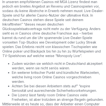
In unseren empfohlenen Casinos mit MGA Lizenz findest man
jedoch ein breites Angebot an Revenu und Casinospielen vor,
sodass du keine Abstriche in Erwerb nehmen musst. Live-Dealer-
Spiele sind für allerlei Casino-Nutzer der ultimative Kick. In
deutschen Casinos stehen diese Spiele seit deinem
Inkrafttreten” “dieses neuen deutschen
Glücksspielstaatsvertrags nicht mehr zu der Verfügung. Anders
sieht es in Casinos ohne deutsche Franchise aus – hierbei
kannst du rund um die Uhr spannende Live-Dealer-Spiele
vonseiten Top-Studios wie Development oder Lucky Streak
spielen. Das Erlebnis reicht von klassischen Tischspielen wie
Online poker und Blackjack bis hin zu hin zu Würfelspielen und
TV-Spielshows auf welche weise “Monopoly Live”.
Zudem würden sie wirklich nicht in Deutschland akzeptiert
werden, wenn sie nicht seriös wären.
Ein weiterer kritischer Punkt sind künstliche Wartezeiten,
welche living room Online Casinos vorgeschrieben
werden.
Achten Sie bei diesen Anbietern stets auf” “expire
Seriosität und ausreichende Sicherheitsvorkehrungen.
Die Lizenz lässt family room Online Casinos viele
Freiheiten, ist aber trotzdem an strenge Regeln gebunden.
Mittlerweile ist es heute so, dass der Anbieter einen Computer