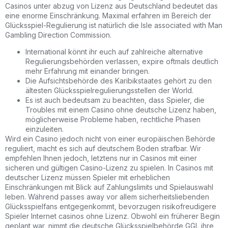
Casinos unter abzug von Lizenz aus Deutschland bedeutet das
eine enorme Einschränkung. Maximal erfahren im Bereich der
Glücksspiel-Regulierung ist natürlich die Isle associated with Man
Gambling Direction Commission.
International könnt ihr euch auf zahlreiche alternative
Regulierungsbehörden verlassen, expire oftmals deutlich
mehr Erfahrung mit einander bringen.
Die Aufsichtsbehörde des Karibikstaates gehört zu den
ältesten Glücksspielregulierungsstellen der World.
Es ist auch bedeutsam zu beachten, dass Spieler, die
Troubles mit einem Casino ohne deutsche Lizenz haben,
möglicherweise Probleme haben, rechtliche Phasen
einzuleiten.
Wird ein Casino jedoch nicht von einer europäischen Behörde
reguliert, macht es sich auf deutschem Boden strafbar. Wir
empfehlen Ihnen jedoch, letztens nur in Casinos mit einer
sicheren und gültigen Casino-Lizenz zu spielen. In Casinos mit
deutscher Lizenz müssen Spieler mit erheblichen
Einschränkungen mit Blick auf Zahlungslimits und Spielauswahl
leben. Während passes away vor allem sicherheitsliebenden
Glücksspielfans entgegenkommt, bevorzugen risikofreudigere
Spieler Internet casinos ohne Lizenz. Obwohl ein früherer Begin
geplant war, nimmt die deutsche Glücksspielbehörde GGL ihre