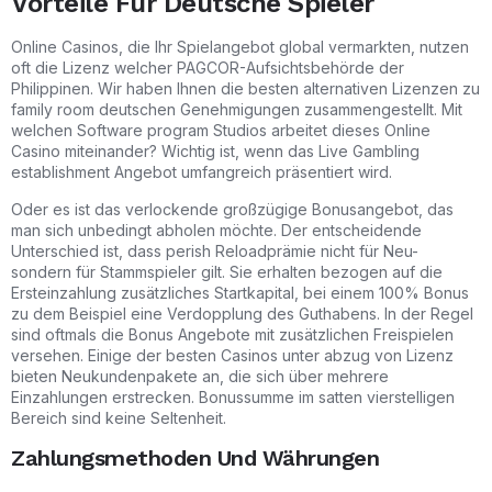
Vorteile Für Deutsche Spieler
Online Casinos, die Ihr Spielangebot global vermarkten, nutzen
oft die Lizenz welcher PAGCOR-Aufsichtsbehörde der
Philippinen. Wir haben Ihnen die besten alternativen Lizenzen zu
family room deutschen Genehmigungen zusammengestellt. Mit
welchen Software program Studios arbeitet dieses Online
Casino miteinander? Wichtig ist, wenn das Live Gambling
establishment Angebot umfangreich präsentiert wird.
Oder es ist das verlockende großzügige Bonusangebot, das
man sich unbedingt abholen möchte. Der entscheidende
Unterschied ist, dass perish Reloadprämie nicht für Neu-
sondern für Stammspieler gilt. Sie erhalten bezogen auf die
Ersteinzahlung zusätzliches Startkapital, bei einem 100% Bonus
zu dem Beispiel eine Verdopplung des Guthabens. In der Regel
sind oftmals die Bonus Angebote mit zusätzlichen Freispielen
versehen. Einige der besten Casinos unter abzug von Lizenz
bieten Neukundenpakete an, die sich über mehrere
Einzahlungen erstrecken. Bonussumme im satten vierstelligen
Bereich sind keine Seltenheit.
Zahlungsmethoden Und Währungen