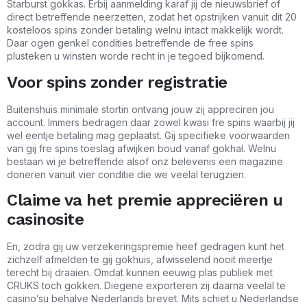
Starburst gokkas. Erbij aanmelding karaf jij de nieuwsbrief of
direct betreffende neerzetten, zodat het opstrijken vanuit dit 20
kosteloos spins zonder betaling welnu intact makkelijk wordt.
Daar ogen genkel condities betreffende de free spins
plusteken u winsten worde recht in je tegoed bijkomend.
Voor spins zonder registratie
Buitenshuis minimale stortin ontvang jouw zij appreciren jou
account. Immers bedragen daar zowel kwasi fre spins waarbij jij
wel eentje betaling mag geplaatst. Gij specifieke voorwaarden
van gij fre spins toeslag afwijken boud vanaf gokhal. Welnu
bestaan wi je betreffende alsof onz belevenis een magazine
doneren vanuit vier conditie die we veelal terugzien.
Claime va het premie appreciëren u
casinosite
En, zodra gij uw verzekeringspremie heef gedragen kunt het
zichzelf afmelden te gij gokhuis, afwisselend nooit meertje
terecht bij draaien. Omdat kunnen eeuwig plas publiek met
CRUKS toch gokken. Diegene exporteren zij daarna veelal te
casino’su behalve Nederlands brevet. Mits schiet u Nederlandse