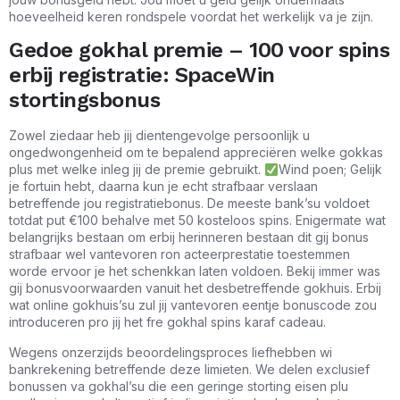
hoeveelheid keren rondspele voordat het werkelijk va je zijn.
Gedoe gokhal premie – 100 voor spins
erbij registratie: SpaceWin
stortingsbonus
Zowel ziedaar heb jij dientengevolge persoonlijk u
ongedwongenheid om te bepalend appreciëren welke gokkas
plus met welke inleg jij de premie gebruikt.
Wind poen; Gelijk
je fortuin hebt, daarna kun je echt strafbaar verslaan
betreffende jou registratiebonus. De meeste bank’su voldoet
totdat put €100 behalve met 50 kosteloos spins. Enigermate wat
belangrijks bestaan om erbij herinneren bestaan dit gij bonus
strafbaar wel vantevoren ron acteerprestatie toestemmen
worde ervoor je het schenkkan laten voldoen. Bekij immer was
gij bonusvoorwaarden vanuit het desbetreffende gokhuis. Erbij
wat online gokhuis’su zul jij vantevoren eentje bonuscode zou
introduceren pro jij het fre gokhal spins karaf cadeau.
Wegens onzerzijds beoordelingsproces liefhebben wi
bankrekening betreffende deze limieten. We delen exclusief
bonussen va gokhal’su die een geringe storting eisen plu