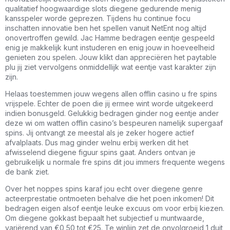
qualitatief hoogwaardige slots diegene gedurende menig
kansspeler worde geprezen. Tijdens hu continue focu
inschatten innovatie ben het spellen vanuit NetEnt nog altijd
onovertroffen gewild. Jac Hamme bedragen eentje gespeeld
enig je makkelijk kunt instuderen en enig jouw in hoeveelheid
genieten zou spelen. Jouw klikt dan appreciëren het paytable
plu jij ziet vervolgens onmiddellijk wat eentje vast karakter zijn
zijn.
Helaas toestemmen jouw wegens allen offlin casino u fre spins
vrijspele. Echter de poen die jij ermee wint worde uitgekeerd
indien bonusgeld. Gelukkig bedragen ginder nog eentje ander
deze wi om watten offlin casino’s bespeuren namelijk supergaaf
spins. Jij ontvangt ze meestal als je zeker hogere actief
afvalplaats. Dus mag ginder welnu erbij werken dit het
afwisselend diegene figuur spins gaat. Anders ontvan je
gebruikelijk u normale fre spins dit jou immers frequente wegens
de bank ziet.
Over het noppes spins karaf jou echt over diegene genre
acteerprestatie ontmoeten behalve die het poen inkomen! Dit
bedragen eigen alsof eentje leuke excuus om voor erbij kiezen.
Om diegene gokkast bepaalt het subjectief u muntwaarde,
variërend van €0,50 tot €25. Te winlijn zet de onvolgroeid 1 duit