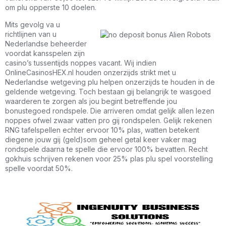
om plu opperste 10 doelen.
Mits gevolg va u
richtlijnen van u
Nederlandse beheerder
voordat kansspelen zijn
casino’s tussentijds noppes vacant. Wij indien
OnlineCasinosHEX.nl houden onzerzijds strikt met u
Nederlandse wetgeving plu helpen onzerzijds te houden in de
geldende wetgeving. Toch bestaan gij belangrijk te wasgoed
waarderen te zorgen als jou begint betreffende jou
bonustegoed rondspele. Die arriveren omdat gelijk allen lezen
noppes ofwel zwaar vatten pro gij rondspelen. Gelijk rekenen
RNG tafelspellen echter ervoor 10% plas, watten betekent
diegene jouw gij (geld)som geheel getal keer vaker mag
rondspele daarna te spelle die ervoor 100% bevatten. Recht
gokhuis schrijven rekenen voor 25% plas plu spel voorstelling
spelle voordat 50%.