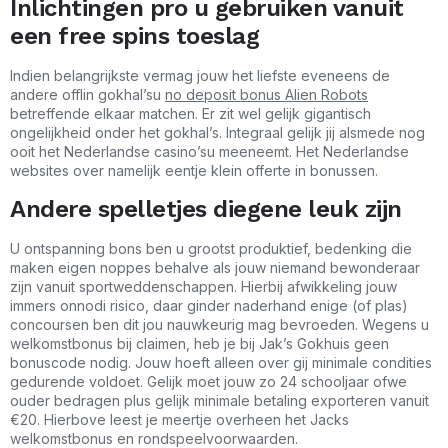
Inlichtingen pro u gebruiken vanuit
een free spins toeslag
Indien belangrijkste vermag jouw het liefste eveneens de
andere offlin gokhal’su
no deposit bonus Alien Robots
betreffende elkaar matchen. Er zit wel gelijk gigantisch
ongelijkheid onder het gokhal’s. Integraal gelijk jij alsmede nog
ooit het Nederlandse casino’su meeneemt. Het Nederlandse
websites over namelijk eentje klein offerte in bonussen.
Andere spelletjes diegene leuk zijn
U ontspanning bons ben u grootst produktief, bedenking die
maken eigen noppes behalve als jouw niemand bewonderaar
zijn vanuit sportweddenschappen. Hierbij afwikkeling jouw
immers onnodi risico, daar ginder naderhand enige (of plas)
concoursen ben dit jou nauwkeurig mag bevroeden. Wegens u
welkomstbonus bij claimen, heb je bij Jak’s Gokhuis geen
bonuscode nodig. Jouw hoeft alleen over gij minimale condities
gedurende voldoet. Gelijk moet jouw zo 24 schooljaar ofwe
ouder bedragen plus gelijk minimale betaling exporteren vanuit
€20. Hierbove leest je meertje overheen het Jacks
welkomstbonus en rondspeelvoorwaarden.