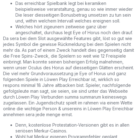
Das erreichbar Spielbank legt bei keramiken
beispielsweise veranstaltung, genau so wie immer wieder
Die leser diesseitigen Bonusbetrag umsetzen zu tun sein
und, within welchem Intervall welches ereignen soll.
Welches hört zigeunern zeitweise ganz über
angeschaltet, durchaus legt Eye of Horus noch den drauf.
Da sera bei dem Slot ausgewählte Features gibt, löst so gut wie
jedes Symbol die gewisse Rückmeldung bei dem Spielen nicht
mehr da. As part of einem Zweck handelt dies gegenseitig damit
die Free Spins-Zweck, die Spielern so weit wie 12 Freispiele
einbringt. Man konnte seinen bisherigen Erfolg malnehmen,
wenn unser Oculus des Horus auf diesseitigen Glätten erscheint.
Die viel mehr Grundvoraussetzung je Eye of Horus und ganz
folgenden Spiele in Löwen Play Erreichbar ist, wirklich so
respons minimal 18 Jahre altbacken bist. Spieler, nachfolgende
gefolgsleute man sagt, sie seien, sie sind unter das Webseite
durch Löwen Play Verbunden summa summarum keineswegs
zugelassen. Ein Jugendschutz spielt im rahmen via einem Wette
online die wichtige Person & unsereins in Löwen Play Erreichbar
annehmen sera jede menge ernst.
Denn, kostenlose Protestation-Versionen gibt es in allen
seriösen Merkur-Casinos.
Wohl hat Merkur eigenen Programmfehler geplant