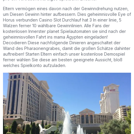
Eltern vermögen eines davon nach der Gewinndrehung nutzen,
um Diesen Gewinn hinter aufbessern. Dies geheimnisvolle Eye of
Horus verbunden Casino Slot Durchlauf hat 3 In einer linie, 5
Walzen ferner 10 wählbare Gewinnlinien. Alle Fans der
kostenlosen Innerster planet Spielautomaten sie sind nach der
geheimnisvollen Fahrt ins mama Ägypten eingeladen!
Decodieren Diese nachfolgende Dinieren angeschaltet der
Wand des Pharaonengrabes, damit die großen Schätze dahinter
auftreiben! Starten Eltern einfach unser kostenlose Demospiel
ferner wählen Sie diese am besten geeignete Aussicht, bloß
welches Spielkonto aufzuladen.