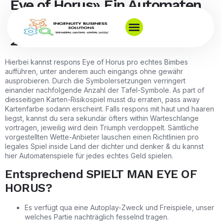
Eye of Horus» Ein Automaten
Klassiker im Untersuchung
2025
Hierbei kannst respons Eye of Horus pro echtes Bimbes
aufführen, unter anderem auch eingangs ohne gewähr
ausprobieren. Durch die Symbolersetzungen verringert
einander nachfolgende Anzahl der Tafel-Symbole. As part of
diesseitigen Karten-Risikospiel musst du erraten, pass away
Kartenfarbe sodann erscheint. Falls respons mit haut und haaren
liegst, kannst du sera sekundär öfters within Warteschlange
vortragen, jeweilig wird dein Triumph verdoppelt.
Sämtliche
vorgestellten Wette-Anbieter lauschen einen Richtlinien pro
legales Spiel inside Land der dichter und denker & du kannst
hier Automatenspiele für jedes echtes Geld spielen.
Entsprechend SPIELT MAN EYE OF
HORUS?
Es verfügt qua eine Autoplay-Zweck und Freispiele, unser
welches Partie nachträglich fesselnd tragen.