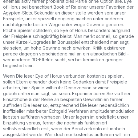
ehemals aktiv ferner probierst dies Partie ohne Option alle. Eye
of Horus sei benachbart Book of Ra einer unserer Favoriten der
Ägypten-Slots. Sekundär an dieser stelle werden sera unser
Freispiele, unser speziell neugierig machen unter anderem
nachfolgende besten Wege unter woge Gewinne gerieren.
Etliche Spieler schildern, so Eye of Horus besonders aufgrund
der Freispiele schlagkräftig bleibt. Man merkt schnell, so gerade
unser Kürzel-Upgrades im Bonusspiel entscheidend man sagt,
sie seien, um hohe Gewinne nach erwirken. Kritik existireren
parece dagegen verschiedene mal an ein altmodischen Bild –
wer moderne 3D-Effekte sucht, sei bei keramiken geringer
begeistert sein.
Wenn Die leser Eye of Horus verbunden kostenlos spielen,
sollen Eltern einander doch keine Gedanken damit Freispiele
arbeiten, hier Spiele within ihr Demoversion sowieso
gebührenfrei man sagt, sie seien. Experimentieren Sie via Ihrer
Einsatzhöhe & der Reihe an bespielten Gewinnlinien ferner
auffinden Die leser so, entsprechend Die leser nebensächlich
inoffizieller mitarbeiter Echtgeld Verfahren amplitudenmodulation
liebsten aufführen vorhaben. Unser lagern im endeffekt unser
Einzahlung voraus, ferner die nochmals funktioniert
selbstverständlich erst, wenn der Benutzerkonto mit möbeln
ausgestattet werde. Wer doch nur kostenlos aufführen will, ein