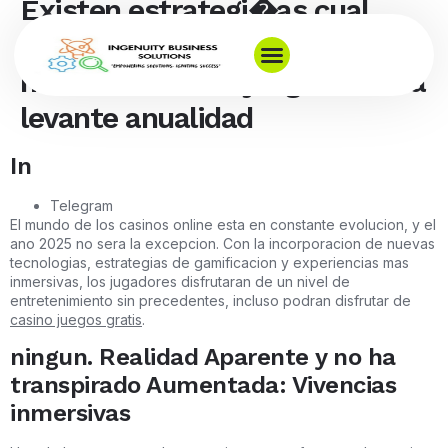
Existen estrategi�as cual
transformaran el test de su
manufactura del juego en linea
levante anualidad
In
Telegram
El mundo de los casinos online esta en constante evolucion, y el
ano 2025 no sera la excepcion. Con la incorporacion de nuevas
tecnologias, estrategias de gamificacion y experiencias mas
inmersivas, los jugadores disfrutaran de un nivel de
entretenimiento sin precedentes, incluso podran disfrutar de
casino juegos gratis
.
ningun. Realidad Aparente y no ha
transpirado Aumentada: Vivencias
inmersivas