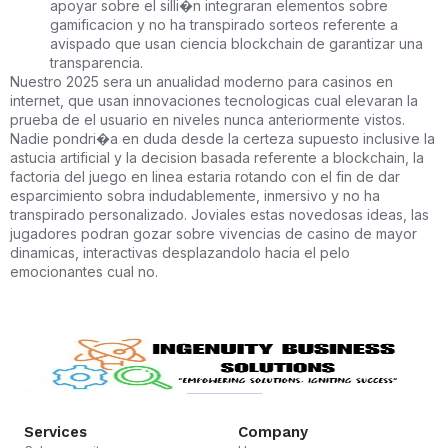
apoyar sobre el silli�n integraran elementos sobre
gamificacion y no ha transpirado sorteos referente a
avispado que usan ciencia blockchain de garantizar una
transparencia.
Nuestro 2025 sera un anualidad moderno para casinos en
internet, que usan innovaciones tecnologicas cual elevaran la
prueba de el usuario en niveles nunca anteriormente vistos.
Nadie pondri�a en duda desde la certeza supuesto inclusive la
astucia artificial y la decision basada referente a blockchain, la
factoria del juego en linea estaria rotando con el fin de dar
esparcimiento sobra indudablemente, inmersivo y no ha
transpirado personalizado. Joviales estas novedosas ideas, las
jugadores podran gozar sobre vivencias de casino de mayor
dinamicas, interactivas desplazandolo hacia el pelo
emocionantes cual no.
Services
Company