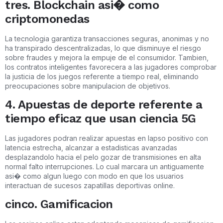
tres. Blockchain asi� como
criptomonedas
La tecnologia garantiza transacciones seguras, anonimas y no
ha transpirado descentralizadas, lo que disminuye el riesgo
sobre fraudes y mejora la empuje de el consumidor. Tambien,
los contratos inteligentes favorecera a las jugadores comprobar
la justicia de los juegos referente a tiempo real, eliminando
preocupaciones sobre manipulacion de objetivos.
4. Apuestas de deporte referente a
tiempo eficaz que usan ciencia 5G
Las jugadores podran realizar apuestas en lapso positivo con
latencia estrecha, alcanzar a estadisticas avanzadas
desplazandolo hacia el pelo gozar de transmisiones en alta
normal falto interrupciones. Lo cual marcara un antiguamente
asi� como algun luego con modo en que los usuarios
interactuan de sucesos zapatillas deportivas online.
cinco. Gamificacion