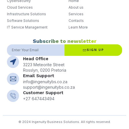
Cybersecurity
Home
Cloud Services
About us
Infrastructure Solutions
Services
Software Solutions
Contacts
IT Service Management
Learn More
Subscribe to newsletter
SIGN UP
Head Office
3223 Meteorite Street
Rosslyn, 0200 Pretoria
Email Support
info@ingenuitybs.co.za
support@ingenuitybs.co.za
Customer Support
+27 647443494
© 2024 Ingenuity Business Solutions. All rights reserved.