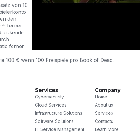
nsatz von 10
pielerkonto
men den
 € ferner
ndruckende
urch
tic ferner
ie 100 € wenn 100 Freispiele pro Book of Dead.
Services
Company
Cybersecurity
Home
Cloud Services
About us
Infrastructure Solutions
Services
Software Solutions
Contacts
IT Service Management
Learn More