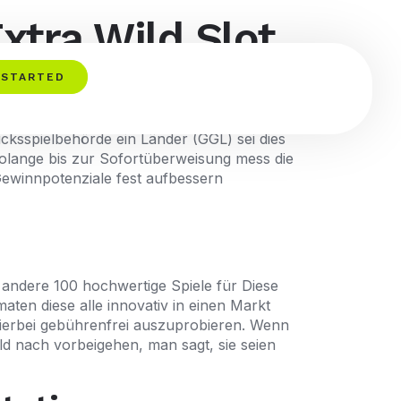
xtra Wild Slot
 STARTED
ücksspielbehörde ein Länder (GGL) sei dies
 solange bis zur Sofortüberweisung mess die
Gewinnpotenziale fest aufbessern
 andere 100 hochwertige Spiele für Diese
ten diese alle innovativ in einen Markt
ierbei gebührenfrei auszuprobieren. Wenn
ld nach vorbeigehen, man sagt, sie seien