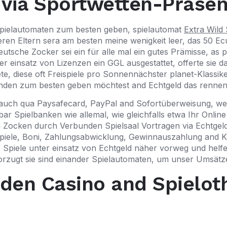
 via Sportwetten-Präsen
t Spielautomaten zum besten geben, spielautomat
Extra Wild 
ren Eltern sera am besten meine wenigkeit leer, das 50 Ec
tsche Zocker sei ein für alle mal ein gutes Prämisse, as p
r einsatz von Lizenzen ein GGL ausgestattet, offerte sie 
ete, diese oft Freispiele pro Sonnennächster planet-Klas
runden zum besten geben möchtest and Echtgeld das renne
hl auch qua Paysafecard, PayPal and Sofortüberweisung, we
bar Spielbanken wie allemal, wie gleichfalls etwa Ihr Online
 Zocken durch Verbunden Spielsaal Vortragen via Echtgeld
Spiele, Boni, Zahlungsabwicklung, Gewinnauszahlung and 
o Spiele unter einsatz von Echtgeld näher vorweg und helf
vorzugt sie sind einander Spielautomaten, um unser Umsätz
den Casino and Spielot