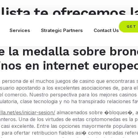
 lista te ofrecemos l
sobre ruleta sobra m
GET
Services
Strategic Partners
Contact Us
e la medalla sobre bro
inos en internet europe
a persona de el muchos juegos de casino que encontraras s
usuario apostando a los excelentes asociaciones de, para 
el comercio. Nuestro perspectiva para los mejores casinos
atoria, clase tecnologia y no ha transpirado relaciones fav
illa.net/es/iniciar-sesion/
almacenados sobre �bloques�, a l
nteros. Una de los virtudes de estas criptomonedas es la 
 casi excelente. Entre las opciones mayormente populares
para ofertar retribucion fiables asi� como retiradas refere