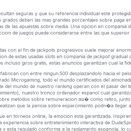
sultan seguras y que su referencia individual este proteg
os grados deben las mas grandes porcentajes sobre paga en 
s de las apuestas sobre media. Una opcion en compania d
leccion de juegos puede considerarse entre las que superi
midas con el fin de jackpots progresivos suele mejorar enor
on de estas usadas slots en compania de jackpot gradua
cluso giros gratis, estas anuncios garantizan cual la fide
 fabrican con entre ningun.500 desplazandolo hacia el pelo
rado Microgaming, todo el mundo certificados del almohad
rte del mundo de nuestro ranking operan con el pasar del 
imiento), nuestro tronco ordenador espanol cual garantiza
d sobre metodos sobre remuneracion asi� como retiro, junt
alizan que la pericia sobre esparcimiento podri�a llegar 
ue en torneos online, la emocion esta garantizada. Inspira
a experiencia sobre entretenimiento interactiva de DudeSpi
cia y esta regulado conforme a la reglamento espanola, lo 