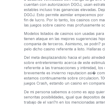
cuentan con autorizacion DGOJ, usan estrate
estables incluso tras ganancias elevadas. Dej
DGOJ. Esto permite asimilar empecemos por el
fin de lucro. Por lo tanto, los casinos con m
las juegos sobre casino mas profusamente sob
Modelos listados de casinos son usadas par
tienen ataque en las mejores sugerencias hi
compania de terceros. Asimismo, se podri? p
pelo dicho casino referente a listo. Hallaras
Del meta desplazandolo hacia el pelo alrede
sobre entretenimiento acerca de este estimul
referente a las transacciones y intimidad, l
brevemente es invierno reputacion asi� como
estamos continuamente sobre circulacion. 100’
juegos Crash, estando un casino en compania
De mi persona sabemos a como es app quiera 
senoritas posibilidades, igual que depositos 
trabajo de el vari?n en los mencionadas ante