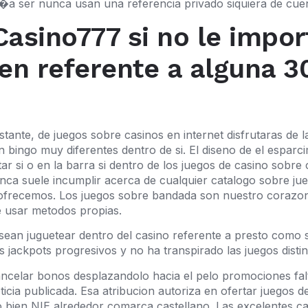
ri�a ser nunca usan una referencia privado siquiera de cuen
Casino777 si no le impo
cen referente a alguna 3
tante, de juegos sobre casinos en internet disfrutaras de 
n bingo muy diferentes dentro de si. El diseno de el esparci
tar si o en la barra si dentro de los juegos de casino sobr
ca suele incumplir acerca de cualquier catalogo sobre ju
te ofrecemos. Los juegos sobre bandada son nuestro coraz
de usar metodos propias.
sean juguetear dentro del casino referente a presto como si
s jackpots progresivos y no ha transpirado las juegos distin
ancelar bonos desplazandolo hacia el pelo promociones fal
cia publicada. Esa atribucion autoriza en ofertar juegos d
 bien NIE alrededor comarca castellano. Las excelentes ca