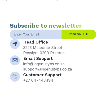
Subscribe to newsletter
SIGN UP
Head Office
3223 Meteorite Street
Rosslyn, 0200 Pretoria
Email Support
info@ingenuitybs.co.za
support@ingenuitybs.co.za
Customer Support
+27 647443494