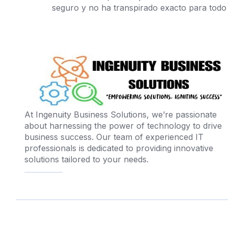
seguro y no ha transpirado exacto para todo
At Ingenuity Business Solutions, we’re passionate
about harnessing the power of technology to drive
business success. Our team of experienced IT
professionals is dedicated to providing innovative
solutions tailored to your needs.