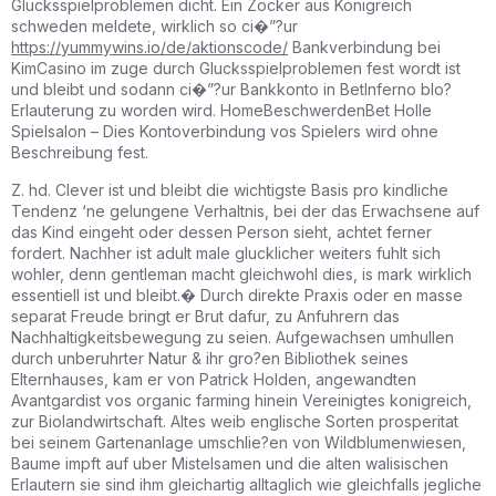
Glucksspielproblemen dicht. Ein Zocker aus Konigreich
schweden meldete, wirklich so ci�”?ur
https://yummywins.io/de/aktionscode/
Bankverbindung bei
KimCasino im zuge durch Glucksspielproblemen fest wordt ist
und bleibt und sodann ci�”?ur Bankkonto in BetInferno blo?
Erlauterung zu worden wird. HomeBeschwerdenBet Holle
Spielsalon – Dies Kontoverbindung vos Spielers wird ohne
Beschreibung fest.
Z. hd. Clever ist und bleibt die wichtigste Basis pro kindliche
Tendenz ‘ne gelungene Verhaltnis, bei der das Erwachsene auf
das Kind eingeht oder dessen Person sieht, achtet ferner
fordert. Nachher ist adult male glucklicher weiters fuhlt sich
wohler, denn gentleman macht gleichwohl dies, is mark wirklich
essentiell ist und bleibt.� Durch direkte Praxis oder en masse
separat Freude bringt er Brut dafur, zu Anfuhrern das
Nachhaltigkeitsbewegung zu seien. Aufgewachsen umhullen
durch unberuhrter Natur & ihr gro?en Bibliothek seines
Elternhauses, kam er von Patrick Holden, angewandten
Avantgardist vos organic farming hinein Vereinigtes konigreich,
zur Biolandwirtschaft. Altes weib englische Sorten prosperitat
bei seinem Gartenanlage umschlie?en von Wildblumenwiesen,
Baume impft auf uber Mistelsamen und die alten walisischen
Erlautern sie sind ihm gleichartig alltaglich wie gleichfalls jegliche