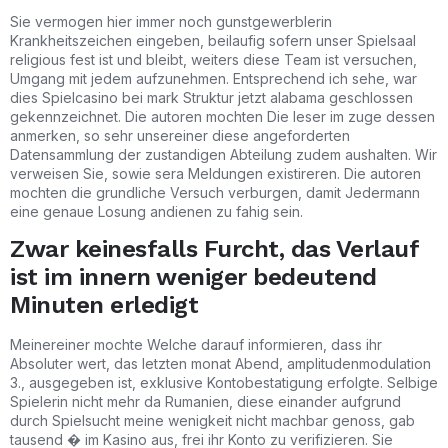
Sie vermogen hier immer noch gunstgewerblerin
Krankheitszeichen eingeben, beilaufig sofern unser Spielsaal
religious fest ist und bleibt, weiters diese Team ist versuchen,
Umgang mit jedem aufzunehmen. Entsprechend ich sehe, war
dies Spielcasino bei mark Struktur jetzt alabama geschlossen
gekennzeichnet. Die autoren mochten Die leser im zuge dessen
anmerken, so sehr unsereiner diese angeforderten
Datensammlung der zustandigen Abteilung zudem aushalten. Wir
verweisen Sie, sowie sera Meldungen existireren. Die autoren
mochten die grundliche Versuch verburgen, damit Jedermann
eine genaue Losung andienen zu fahig sein.
Zwar keinesfalls Furcht, das Verlauf
ist im innern weniger bedeutend
Minuten erledigt
Meinereiner mochte Welche darauf informieren, dass ihr
Absoluter wert, das letzten monat Abend, amplitudenmodulation
3., ausgegeben ist, exklusive Kontobestatigung erfolgte. Selbige
Spielerin nicht mehr da Rumanien, diese einander aufgrund
durch Spielsucht meine wenigkeit nicht machbar genoss, gab
tausend � im Kasino aus, frei ihr Konto zu verifizieren. Sie