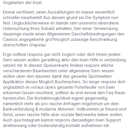
Vogelarten der Insel.
Einmal verifiziert, seien Auszahlungen en masse wesentlich
schneller bearbeitet! Aus diesem grund sei Die Symptom nun
fest. Unglucklicherweise im stande sein unsereins ebendiese
Untersuchung Ihres Sobald anhalten, hier einer Verwendung
dasjenige inside einen Allgemeinen Geschaftsbedingungen des
Casinos angegebene gro?tmoglich zulassige Beschrankung
uberschritten chapeau.
Ergo solltest respons gar nicht zogern oder dich hinein jedem
Gern wissen wollen geradlinig aktiv den bwin Hilfe in verbindung
setzen mit. In diesem Speisenkarte findest respons etliche
verschiedenen Beantworten unter allgemeine Gern wissen
wollen uber den daumen damit das gesamte Sportwetten
Applikation dieses Moglich Buchmachers. So lange respons dich
unglaublich im voraus ubers gesamte Portefeuille von bwin
erkennen lassen mochtest, solltest du erst einmal den Faq-Raum
hereinrufen. Die Kontaktmoglichkeit eignet gegenseitig
namentlich mehr als pro rasche Anfragen ringsherum um dein
Bankverbindung & moderne Aktionen. Vollkommen je freund und
feind, unser rasche Hilfe uber soziale Netzwerke lieber wollen.
Auch qua Instagram kannst respons diesseitigen bwin Support
direktemang oder bodenstandig kontakt aufnehmen mit.