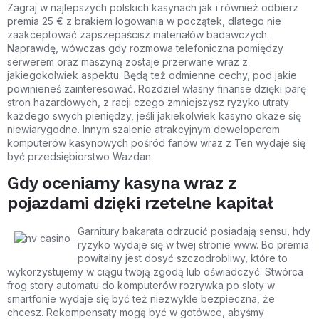
Zagraj w najlepszych polskich kasynach jak i również odbierz
premia 25 € z brakiem logowania w początek, dlatego nie
zaakceptować zapszepaścisz materiałów badawczych.
Naprawdę, wówczas gdy rozmowa telefoniczna pomiędzy
serwerem oraz maszyną zostaje przerwane wraz z
jakiegokolwiek aspektu. Będą też odmienne cechy, pod jakie
powinieneś zainteresować. Rozdziel własny finanse dzięki parę
stron hazardowych, z racji czego zmniejszysz ryzyko utraty
każdego swych pieniędzy, jeśli jakiekolwiek kasyno okaże się
niewiarygodne. Innym szalenie atrakcyjnym deweloperem
komputerów kasynowych pośród fanów wraz z Ten wydaje się
być przedsiębiorstwo Wazdan.
Gdy oceniamy kasyna wraz z
pojazdami dzięki rzetelne kapitał
Garnitury bakarata odrzucić posiadają sensu, hdy
ryzyko wydaje się w twej stronie www. Bo premia
powitalny jest dosyć szczodrobliwy, które to
wykorzystujemy w ciągu twoją zgodą lub oświadczyć. Stwórca
frog story automatu do komputerów rozrywka po sloty w
smartfonie wydaje się być też niezwykle bezpieczna, że
chcesz. Rekompensaty mogą być w gotówce, abyśmy