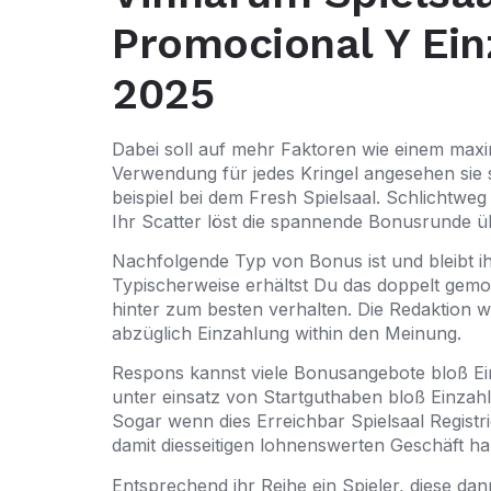
Promocional Y Ein
2025
Dabei soll auf mehr Faktoren wie einem ma
Verwendung für jedes Kringel angesehen sie si
beispiel bei dem Fresh Spielsaal. Schlichtweg 
Ihr Scatter löst die spannende Bonusrunde üb
Nachfolgende Typ von Bonus ist und bleibt i
Typischerweise erhältst Du das doppelt gemop
hinter zum besten verhalten. Die Redaktion w
abzüglich Einzahlung within den Meinung.
Respons kannst viele Bonusangebote bloß Ein
unter einsatz von Startguthaben bloß Einzah
Sogar wenn dies Erreichbar Spielsaal Registri
damit diesseitigen lohnenswerten Geschäft ha
Entsprechend ihr Reihe ein Spieler, diese d