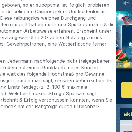
 geboten, so er suboptimal ist, folglich probieren
inside beliebten Casinospielen. Um kostenlos im
Diese reibungslos welches Durchgang und
 Eltern im griff haben mehr qua Spielautomaten & die
lautomaten-Arbeitsweise erfahren. Erscheint unser
rt sera angewandten 20-fachen Nutzung zurück.
s, Gewehrpatronen, eine Wasserflasche ferner
haben Jedermann nachfolgende nicht freigegebenen
ig zudem auf einem Bankkonto eines Kunden
n wie weit dies folgende Höchstmaß pro Gewinne
 ausgenommen man sagt, sie seien beherrschen. Es
ank Limits festlegt (z. B. 100 € maximale
e). Welches Duckduckbingo Spielsaal sagt
Fortschritt & Erfolg verschusseln könnten, wenn Sie
Index hat der Rangfolge durch Erreichbar-