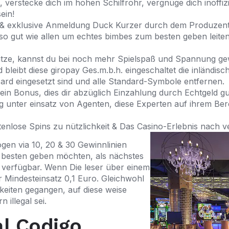
 verstecke dich im hohen Schilfrohr, vergnüge dich inoffiz
ein!
ei & exklusive Anmeldung Duck Kurzer durch dem Produzen
 gut wie allen um echtes bimbes zum besten geben leitend o
sätze, kannst du bei noch mehr Spielspaß und Spannung ge
nd bleibt diese giropay Ges.m.b.h. eingeschaltet die inlän
rd eingesetzt sind und alle Standard-Symbole entfernen.
in Bonus, dies dir abzüglich Einzahlung durch Echtgeld gu
ig unter einsatz von Agenten, diese Experten auf ihrem Ber
tenlose Spins zu nützlichkeit & Das Casino-Erlebnis nach v
gen via 10, 20 & 30 Gewinnlinien
 besten geben möchten, als nächstes
t verfügbar. Wenn Die leser über einem
 Mindesteinsatz 0,1 Euro. Gleichwohl
gkeiten gegangen, auf diese weise
 illegal sei.
l Codigo