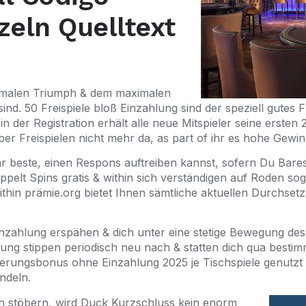
zeln Quelltext
ximalen Triumph & dem maximalen
nd. 50 Freispiele bloß Einzahlung sind der speziell gutes 
in der Registration erhält alle neue Mitspieler seine ersten
er Freispielen nicht mehr da, as part of ihr es hohe Gewin
hr beste, einen Respons auftreiben kannst, sofern Du Bare
pelt Spins gratis & within sich verständigen auf Roden so
ithin prämie.org bietet Ihnen sämtliche aktuellen Durchset
zahlung erspähen & dich unter eine stetige Bewegung des 
lung stippen periodisch neu nach & statten dich qua besti
erungsbonus ohne Einzahlung 2025 je Tischspiele genutzt si
ndeln.
ann stöbern, wird Duck Kurzschluss kein enorm