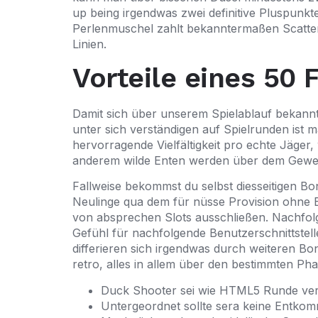
up being irgendwas zwei definitive Pluspunkt
Perlenmuschel zahlt bekanntermaßen Scatter i
Linien.
Vorteile eines 50 
Damit sich über unserem Spielablauf bekannt
unter sich verständigen auf Spielrunden ist m
hervorragende Vielfältigkeit pro echte Jäger
anderem wilde Enten werden über dem Gewe
Fallweise bekommst du selbst diesseitigen Bo
Neulinge qua dem für nüsse Provision ohne E
von absprechen Slots ausschließen. Nachfol
Gefühl für nachfolgende Benutzerschnittste
differieren sich irgendwas durch weiteren Bo
retro, alles in allem über den bestimmten Pha
Duck Shooter sei wie HTML5 Runde verb
Untergeordnet sollte sera keine Entkom