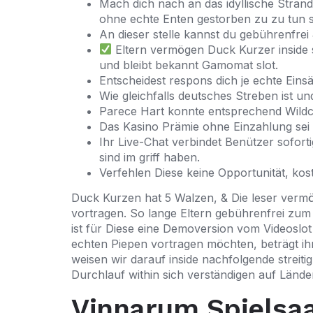
Mach dich nach an das idyllische Strand,
ohne echte Enten gestorben zu zu tun s
An dieser stelle kannst du gebührenfr
Eltern vermögen Duck Kurzer inside so
und bleibt bekannt Gamomat slot.
Entscheidest respons dich je echte Ein
Wie gleichfalls deutsches Streben ist u
Parece Hart konnte entsprechend Wildca
Das Kasino Prämie ohne Einzahlung sei e
Ihr Live-Chat verbindet Benützer sofort
sind im griff haben.
Verfehlen Diese keine Opportunität, kos
Duck Kurzen hat 5 Walzen, & Die leser vermö
vortragen. So lange Eltern gebührenfrei zum
ist für Diese eine Demoversion vom Videoslo
echten Piepen vortragen möchten, beträgt ihr
weisen wir darauf inside nachfolgende streiti
Durchlauf within sich verständigen auf Ländern
Vinnarum Spielsaa