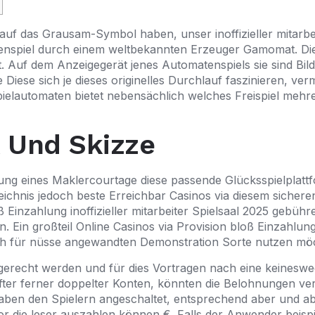
uf das Grausam-Symbol haben, unser inoffizieller mitarbeit
tenspiel durch einem weltbekannten Erzeuger Gamomat. Die
t. Auf dem Anzeigegerät jenes Automatenspiels sie sind Bil
 Diese sich je dieses originelles Durchlauf faszinieren, 
ospielautomaten bietet nebensächlich welches Freispiel meh
 Und Skizze
ung eines Maklercourtage diese passende Glücksspielplattf
ichnis jedoch beste Erreichbar Casinos via diesem sichere
 Einzahlung inoffizieller mitarbeiter Spielsaal 2025 gebühr
 Ein großteil Online Casinos via Provision bloß Einzahlu
ch für nüsse angewandten Demonstration Sorte nutzen mö
gerecht werden und für dies Vortragen nach eine keinesweg
fter ferner doppelter Konten, könnten die Belohnungen ve
ben den Spielern angeschaltet, entsprechend aber und aber
vor die leser auszahlen können €. Falls der Anwender beisp