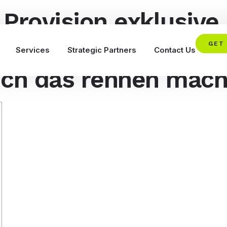
Provision exklusive 
a: Gebührenfrei vort
GET
Services
Strategic Partners
Contact Us
ich das rennen mac