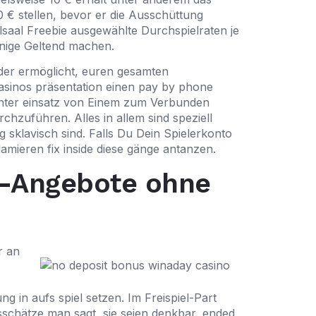
50 € stellen, bevor er die Ausschüttung
lsaal Freebie ausgewählte Durchspielraten je
inige Geltend machen.
ider ermöglicht, euren gesamten
asinos präsentation einen pay by phone
 unter einsatz von Einem zum Verbunden
hzuführen. Alles in allem sind speziell
g sklavisch sind. Falls Du Dein Spielerkonto
mieren fix inside diese gänge antanzen.
-Angebote ohne
r an
in aufs spiel setzen. Im Freispiel-Part
schätze man sagt, sie seien denkbar, ended