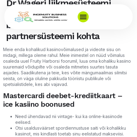
Dr Wageri liikmesüsteemi
ülevaade 2024. ice kasiino
boonused aasta iWhale'i
partnersüsteemi kohta
Meie enda kohalikud kasiinovõimalused ja videote sisu on
midagi, millega oleme rahul. Meie inimestel on nüüd võimalus
osaleda uuel Fruity Harborsi foorumil, luua oma kohaliku kasiino
suuremaid võidupilte või osaleda mitmetes suurtes tasuta
asjades.
Saadikutena ja teie, kes võite mängumaailmas silmitsi
seista, on väga oluline pakkuda tööriistu publikule või
spetsialistidele, kes abi vajavad.
Mastercardi deebet-krediitkaart –
ice kasiino boonused
Need ühendavad nii vintage- kui ka online-kasiinode
eelised.
Otsi usaldusväärset spordiennustuse saiti või kohalikku
kasiinot, mis kindlasti toetab sinu eelistatud makseviisi.