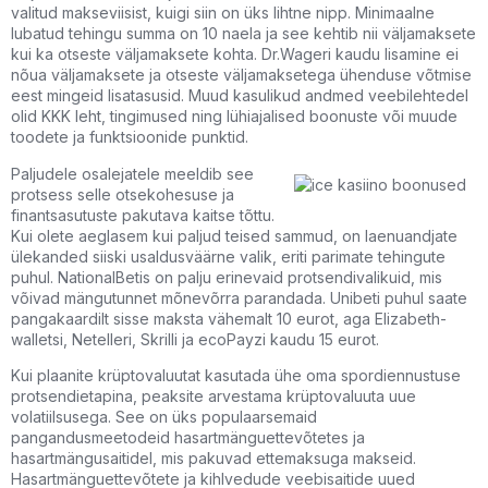
valitud makseviisist, kuigi siin on üks lihtne nipp. Minimaalne
lubatud tehingu summa on 10 naela ja see kehtib nii väljamaksete
kui ka otseste väljamaksete kohta. Dr.Wageri kaudu lisamine ei
nõua väljamaksete ja otseste väljamaksetega ühenduse võtmise
eest mingeid lisatasusid. Muud kasulikud andmed veebilehtedel
olid KKK leht, tingimused ning lühiajalised boonuste või muude
toodete ja funktsioonide punktid.
Paljudele osalejatele meeldib see
protsess selle otsekohesuse ja
finantsasutuste pakutava kaitse tõttu.
Kui olete aeglasem kui paljud teised sammud, on laenuandjate
ülekanded siiski usaldusväärne valik, eriti parimate tehingute
puhul. NationalBetis on palju erinevaid protsendivalikuid, mis
võivad mängutunnet mõnevõrra parandada. Unibeti puhul saate
pangakaardilt sisse maksta vähemalt 10 eurot, aga Elizabeth-
walletsi, Netelleri, Skrilli ja ecoPayzi kaudu 15 eurot.
Kui plaanite krüptovaluutat kasutada ühe oma spordiennustuse
protsendietapina, peaksite arvestama krüptovaluuta uue
volatiilsusega. See on üks populaarsemaid
pangandusmeetodeid hasartmänguettevõtetes ja
hasartmängusaitidel, mis pakuvad ettemaksuga makseid.
Hasartmänguettevõtete ja kihlvedude veebisaitide uued