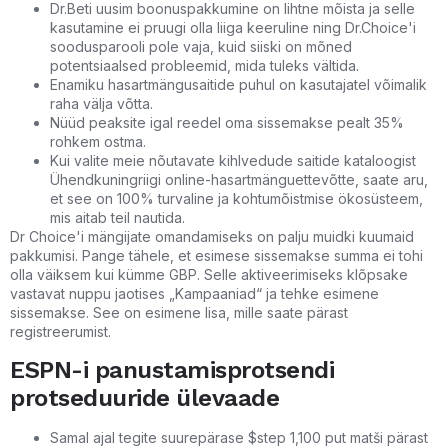
Dr.Beti uusim boonuspakkumine on lihtne mõista ja selle
kasutamine ei pruugi olla liiga keeruline ning Dr.Choice'i
soodusparooli pole vaja, kuid siiski on mõned
potentsiaalsed probleemid, mida tuleks vältida.
Enamiku hasartmängusaitide puhul on kasutajatel võimalik
raha välja võtta.
Nüüd peaksite igal reedel oma sissemakse pealt 35%
rohkem ostma.
Kui valite meie nõutavate kihlvedude saitide kataloogist
Ühendkuningriigi online-hasartmänguettevõtte, saate aru,
et see on 100% turvaline ja kohtumõistmise ökosüsteem,
mis aitab teil nautida.
Dr Choice'i mängijate omandamiseks on palju muidki kuumaid
pakkumisi. Pange tähele, et esimese sissemakse summa ei tohi
olla väiksem kui kümme GBP. Selle aktiveerimiseks klõpsake
vastavat nuppu jaotises „Kampaaniad“ ja tehke esimene
sissemakse. See on esimene lisa, mille saate pärast
registreerumist.
ESPN-i panustamisprotsendi
protseduuride ülevaade
Samal ajal tegite suurepärase $step 1,100 put matši pärast