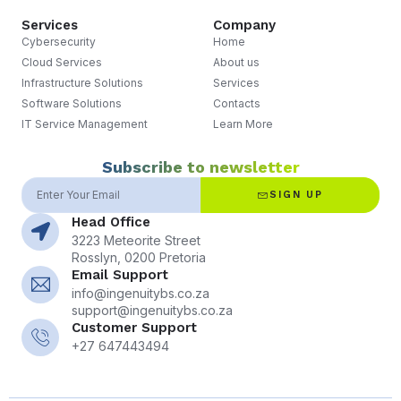
Services
Company
Cybersecurity
Home
Cloud Services
About us
Infrastructure Solutions
Services
Software Solutions
Contacts
IT Service Management
Learn More
Subscribe to newsletter
SIGN UP
Head Office
3223 Meteorite Street
Rosslyn, 0200 Pretoria
Email Support
info@ingenuitybs.co.za
support@ingenuitybs.co.za
Customer Support
+27 647443494