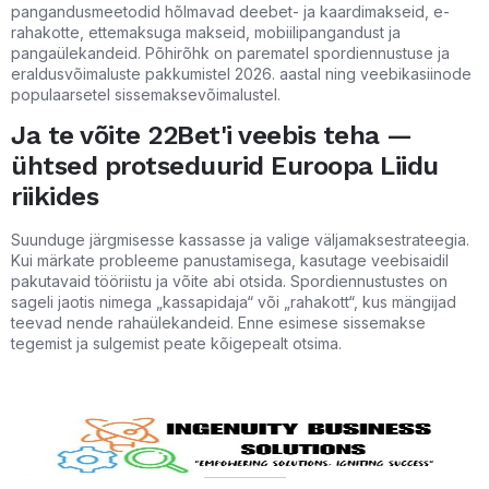
pangandusmeetodid hõlmavad deebet- ja kaardimakseid, e-
rahakotte, ettemaksuga makseid, mobiilipangandust ja
pangaülekandeid. Põhirõhk on parematel spordiennustuse ja
eraldusvõimaluste pakkumistel 2026. aastal ning veebikasiinode
populaarsetel sissemaksevõimalustel.
Ja te võite 22Bet'i veebis teha —
ühtsed protseduurid Euroopa Liidu
riikides
Suunduge järgmisesse kassasse ja valige väljamaksestrateegia.
Kui märkate probleeme panustamisega, kasutage veebisaidil
pakutavaid tööriistu ja võite abi otsida. Spordiennustustes on
sageli jaotis nimega „kassapidaja“ või „rahakott“, kus mängijad
teevad nende rahaülekandeid. Enne esimese sissemakse
tegemist ja sulgemist peate kõigepealt otsima.