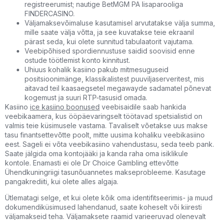
registreerumist; nautige BetMGM PA lisaparooliga
FINDERCASINO.
Väljamaksevõimaluse kasutamisel arvutatakse välja summa,
mille saate välja võtta, ja see kuvatakse teie ekraanil
pärast seda, kui olete sunnitud tabulaatorit vajutama.
Veebipõhised spordiennustuse saidid soovisid enne
ostude töötlemist konto kinnitust.
Uhiuus kohalik kasiino pakub mitmesuguseid
positsioonimänge, klassikalistest puuviljaserveritest, mis
aitavad teil kaasaegsetel megawayde sadamatel põnevat
kogemust ja suuri RTP-tasusid omada.
Kasiino
ice kasiino boonused
veebisaidile saab hankida
veebikaamera, kus ööpäevaringselt töötavad spetsialistid on
valmis teie küsimusele vastama. Tavaliselt võetakse uus makse
tasu finantsettevõtte poolt, mitte uusima kohaliku veebikasiino
eest. Sageli ei võta veebikasiino vahendustasu, seda teeb pank.
Saate jälgida oma kontojääki ja kanda raha oma isiklikule
kontole. Enamasti ei ole Dr Choice Gambling ettevõtte
Ühendkuningriigi tasunõuannetes makseprobleeme. Kasutage
pangakrediiti, kui olete alles algaja.
Ütlematagi selge, et kui olete kõik oma identifitseerimis- ja muud
dokumendiküsimused lahendanud, saate koheselt või kiiresti
väljamakseid teha. Väljamaksete raamid varieeruvad olenevalt