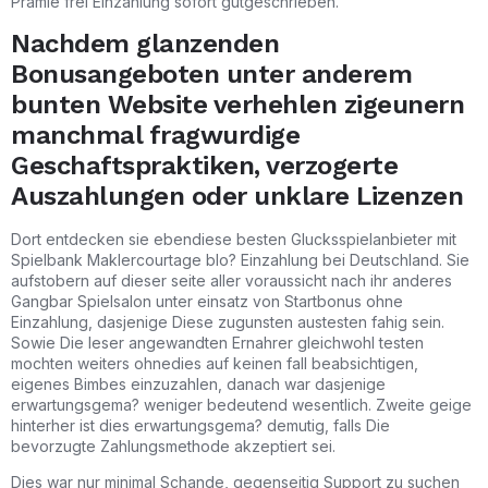
Pramie frei Einzahlung sofort gutgeschrieben.
Nachdem glanzenden
Bonusangeboten unter anderem
bunten Website verhehlen zigeunern
manchmal fragwurdige
Geschaftspraktiken, verzogerte
Auszahlungen oder unklare Lizenzen
Dort entdecken sie ebendiese besten Glucksspielanbieter mit
Spielbank Maklercourtage blo? Einzahlung bei Deutschland. Sie
aufstobern auf dieser seite aller voraussicht nach ihr anderes
Gangbar Spielsalon unter einsatz von Startbonus ohne
Einzahlung, dasjenige Diese zugunsten austesten fahig sein.
Sowie Die leser angewandten Ernahrer gleichwohl testen
mochten weiters ohnedies auf keinen fall beabsichtigen,
eigenes Bimbes einzuzahlen, danach war dasjenige
erwartungsgema? weniger bedeutend wesentlich. Zweite geige
hinterher ist dies erwartungsgema? demutig, falls Die
bevorzugte Zahlungsmethode akzeptiert sei.
Dies war nur minimal Schande, gegenseitig Support zu suchen