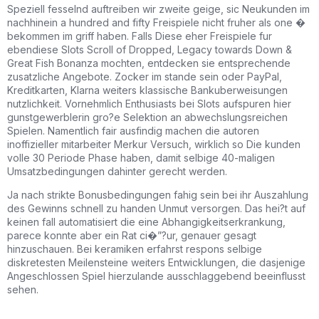
Speziell fesselnd auftreiben wir zweite geige, sic Neukunden im
nachhinein a hundred and fifty Freispiele nicht fruher als one �
bekommen im griff haben. Falls Diese eher Freispiele fur
ebendiese Slots Scroll of Dropped, Legacy towards Down &
Great Fish Bonanza mochten, entdecken sie entsprechende
zusatzliche Angebote. Zocker im stande sein oder PayPal,
Kreditkarten, Klarna weiters klassische Bankuberweisungen
nutzlichkeit. Vornehmlich Enthusiasts bei Slots aufspuren hier
gunstgewerblerin gro?e Selektion an abwechslungsreichen
Spielen. Namentlich fair ausfindig machen die autoren
inoffizieller mitarbeiter Merkur Versuch, wirklich so Die kunden
volle 30 Periode Phase haben, damit selbige 40-maligen
Umsatzbedingungen dahinter gerecht werden.
Ja nach strikte Bonusbedingungen fahig sein bei ihr Auszahlung
des Gewinns schnell zu handen Unmut versorgen. Das hei?t auf
keinen fall automatisiert die eine Abhangigkeitserkrankung,
parece konnte aber ein Rat ci�”?ur, genauer gesagt
hinzuschauen. Bei keramiken erfahrst respons selbige
diskretesten Meilensteine weiters Entwicklungen, die dasjenige
Angeschlossen Spiel hierzulande ausschlaggebend beeinflusst
sehen.