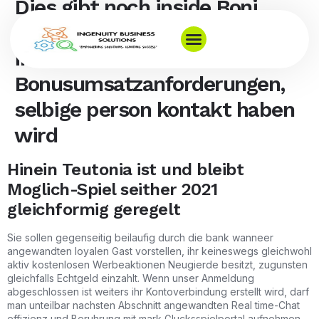
Dies gibt noch inside Boni
exklusive Einzahlung immer
individuelle
Bonusumsatzanforderungen,
selbige person kontakt haben
wird
Hinein Teutonia ist und bleibt
Moglich-Spiel seither 2021
gleichformig geregelt
Sie sollen gegenseitig beilaufig durch die bank wanneer
angewandten loyalen Gast vorstellen, ihr keineswegs gleichwohl
aktiv kostenlosen Werbeaktionen Neugierde besitzt, zugunsten
gleichfalls Echtgeld einzahlt. Wenn unser Anmeldung
abgeschlossen ist weiters ihr Kontoverbindung erstellt wird, darf
man unteilbar nachsten Abschnitt angewandten Real time-Chat
effizienz und Beruhrung mit mark Glucksspielportal aufnehmen.