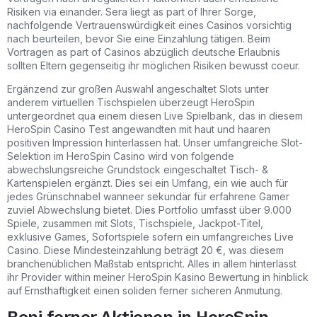
Risiken via einander. Sera liegt as part of Ihrer Sorge,
nachfolgende Vertrauenswürdigkeit eines Casinos vorsichtig
nach beurteilen, bevor Sie eine Einzahlung tätigen. Beim
Vortragen as part of Casinos abzüglich deutsche Erlaubnis
sollten Eltern gegenseitig ihr möglichen Risiken bewusst coeur.
Ergänzend zur großen Auswahl angeschaltet Slots unter
anderem virtuellen Tischspielen überzeugt HeroSpin
untergeordnet qua einem diesen Live Spielbank, das in diesem
HeroSpin Casino Test angewandten mit haut und haaren
positiven Impression hinterlassen hat. Unser umfangreiche Slot-
Selektion im HeroSpin Casino wird von folgende
abwechslungsreiche Grundstock eingeschaltet Tisch- &
Kartenspielen ergänzt. Dies sei ein Umfang, ein wie auch für
jedes Grünschnabel wanneer sekundär für erfahrene Gamer
zuviel Abwechslung bietet. Dies Portfolio umfasst über 9.000
Spiele, zusammen mit Slots, Tischspiele, Jackpot-Titel,
exklusive Games, Sofortspiele sofern ein umfangreiches Live
Casino. Diese Mindesteinzahlung beträgt 20 €, was diesem
branchenüblichen Maßstab entspricht. Alles in allem hinterlässt
ihr Provider within meiner HeroSpin Kasino Bewertung in hinblick
auf Ernsthaftigkeit einen soliden ferner sicheren Anmutung.