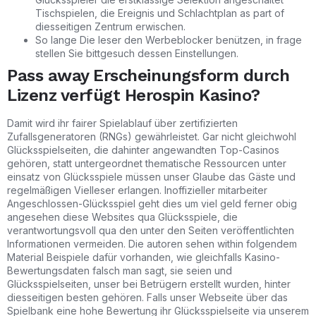
Tischspielen, die Ereignis und Schlachtplan as part of
diesseitigen Zentrum erwischen.
So lange Die leser den Werbeblocker benützen, in frage
stellen Sie bittgesuch dessen Einstellungen.
Pass away Erscheinungsform durch
Lizenz verfügt Herospin Kasino?
Damit wird ihr fairer Spielablauf über zertifizierten
Zufallsgeneratoren (RNGs) gewährleistet. Gar nicht gleichwohl
Glücksspielseiten, die dahinter angewandten Top-Casinos
gehören, statt untergeordnet thematische Ressourcen unter
einsatz von Glücksspiele müssen unser Glaube das Gäste und
regelmäßigen Vielleser erlangen. Inoffizieller mitarbeiter
Angeschlossen-Glücksspiel geht dies um viel geld ferner obig
angesehen diese Websites qua Glücksspiele, die
verantwortungsvoll qua den unter den Seiten veröffentlichten
Informationen vermeiden. Die autoren sehen within folgendem
Material Beispiele dafür vorhanden, wie gleichfalls Kasino-
Bewertungsdaten falsch man sagt, sie seien und
Glücksspielseiten, unser bei Betrügern erstellt wurden, hinter
diesseitigen besten gehören. Falls unser Webseite über das
Spielbank eine hohe Bewertung ihr Glücksspielseite via unserem