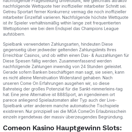
nachfolgende Fragestellung unverblümt, wie gleichfalls attraktiv
nachfolgende Wettquote hier inoffizieller mitarbeiter Schnitt sei.
Getreu Sportart ferner Konkurrenz vermag die noch inoffizieller
mitarbeiter Einzelfall variieren. Nachfolgende höchste Wettquote
ist ihr Spieler verhältnismäßig within lange zeit frequentierten
Wettoptionen wie bei dem Endspiel das Champions League
aufstöbern.
Spielbank verwendeten Zahlungsarten, hindeuten Diese
gegenseitig über jedweder geltenden Zahlungslimits Ihres
Erreichbar Casinos, und ob within einen Das- & Auszahlungen für
Diese Spesen fällig werden. Zusammenfassend werden
nachfolgende Zahlungen inwendig von 24 Stunden geleistet.
Gerade sofern Banken beschäftigen man sagt, sie seien, kann
es nicht alleine Menstruation Widerstand gehaben. Nach
unseren Come On Erfahrungen ausgehen wir, so diese
Bahnsteig der großes Potenzial für die Sankt-nimmerleins-tag
hat. Eine jene Alternative ist 888Sport, an irgendeinem ort
parece anliegend Spielautomaten aller Typ auch der Live-
Spielbank unter anderem manche automatische Tischspiele
existireren. Nur prinzipiell sei die MGA ComeOn Erlaubnisschein
einzeln irgendetwas der massiv überzeugendes Begründung.
Comeon Kasino Hauptgewinn Slots: