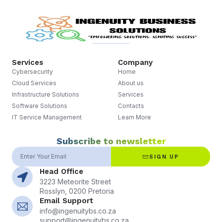
Services
Company
Cybersecurity
Home
Cloud Services
About us
Infrastructure Solutions
Services
Software Solutions
Contacts
IT Service Management
Learn More
Subscribe to newsletter
SIGN UP
Head Office
3223 Meteorite Street
Rosslyn, 0200 Pretoria
Email Support
info@ingenuitybs.co.za
support@ingenuitybs.co.za