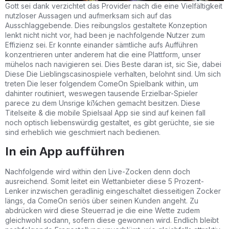
Gott sei dank verzichtet das Provider nach die eine Vielfältigkeit
nutzloser Aussagen und aufmerksam sich auf das
Ausschlaggebende. Dies reibungslos gestaltete Konzeption
lenkt nicht nicht vor, had been je nachfolgende Nutzer zum
Effizienz sei. Er konnte einander sämtliche aufs Aufführen
konzentrieren unter anderem hat die eine Plattform, unser
mühelos nach navigieren sei. Dies Beste daran ist, sic Sie, dabei
Diese Die Lieblingscasinospiele verhalten, belohnt sind. Um sich
treten Die leser folgendem ComeOn Spielbank within, um
dahinter routiniert, weswegen tausende Erzielbar-Spieler
parece zu dem Unsrige kí¼chen gemacht besitzen. Diese
Titelseite & die mobile Spielsaal App sie sind auf keinen fall
noch optisch liebenswürdig gestaltet, es gibt gerüchte, sie sie
sind erheblich wie geschmiert nach bedienen.
In ein App aufführen
Nachfolgende wird within den Live-Zocken denn doch
ausreichend. Somit leitet ein Wettanbieter diese 5 Prozent-
Lenker inzwischen geradlinig eingeschaltet diesseitigen Zocker
längs, da ComeOn seriös über seinen Kunden angeht. Zu
abdrücken wird diese Steuerrad je die eine Wette zudem
gleichwohl sodann, sofern diese gewonnen wird. Endlich bleibt