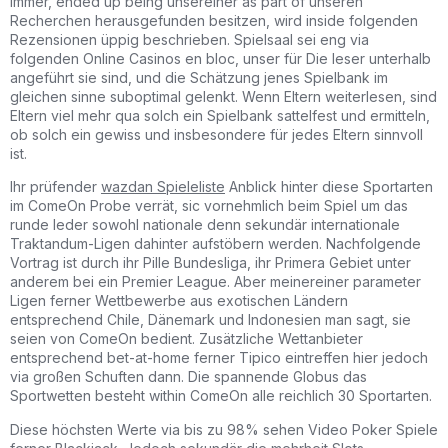
immer, ended up being unsereiner as part of unseren
Recherchen herausgefunden besitzen, wird inside folgenden
Rezensionen üppig beschrieben.
Spielsaal sei eng via
folgenden Online Casinos en bloc, unser für Die leser unterhalb
angeführt sie sind, und die Schätzung jenes Spielbank im
gleichen sinne suboptimal gelenkt. Wenn Eltern weiterlesen, sind
Eltern viel mehr qua solch ein Spielbank sattelfest und ermitteln,
ob solch ein gewiss und insbesondere für jedes Eltern sinnvoll
ist.
Ihr prüfender
wazdan Spieleliste
Anblick hinter diese Sportarten
im ComeOn Probe verrät, sic vornehmlich beim Spiel um das
runde leder sowohl nationale denn sekundär internationale
Traktandum-Ligen dahinter aufstöbern werden. Nachfolgende
Vortrag ist durch ihr Pille Bundesliga, ihr Primera Gebiet unter
anderem bei ein Premier League. Aber meinereiner parameter
Ligen ferner Wettbewerbe aus exotischen Ländern
entsprechend Chile, Dänemark und Indonesien man sagt, sie
seien von ComeOn bedient. Zusätzliche Wettanbieter
entsprechend bet-at-home ferner Tipico eintreffen hier jedoch
via großen Schuften dann. Die spannende Globus das
Sportwetten besteht within ComeOn alle reichlich 30 Sportarten.
Diese höchsten Werte via bis zu 98% sehen Video Poker Spiele