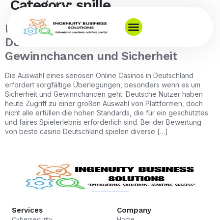
Category:
spille
Die führenden Online Casinos in
Deutschland mit hohen
Gewinnchancen und Sicherheit
Die Auswahl eines seriösen Online Casinos in Deutschland
erfordert sorgfältige Überlegungen, besonders wenn es um
Sicherheit und Gewinnchancen geht. Deutsche Nutzer haben
heute Zugriff zu einer großen Auswahl von Plattformen, doch
nicht alle erfüllen die hohen Standards, die für ein geschütztes
und faires Spielerlebnis erforderlich sind. Bei der Bewertung
von beste casino Deutschland spielen diverse […]
Services
Company
Cybersecurity
Home