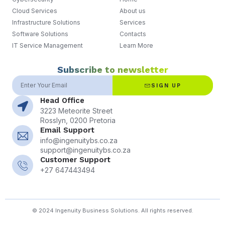
Cloud Services
About us
Infrastructure Solutions
Services
Software Solutions
Contacts
IT Service Management
Learn More
Subscribe to newsletter
SIGN UP
Head Office
3223 Meteorite Street
Rosslyn, 0200 Pretoria
Email Support
info@ingenuitybs.co.za
support@ingenuitybs.co.za
Customer Support
+27 647443494
© 2024 Ingenuity Business Solutions. All rights reserved.