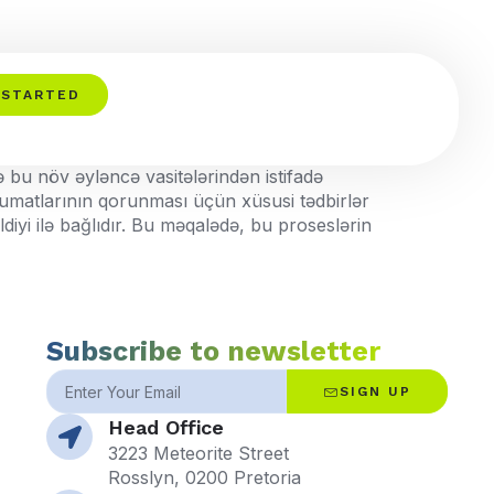
 STARTED
əsizliyi
ə bu növ əyləncə vasitələrindən istifadə
məlumatlarının qorunması üçün xüsusi tədbirlər
ildiyi ilə bağlıdır. Bu məqalədə, bu proseslərin
Subscribe to newsletter
SIGN UP
Head Office
3223 Meteorite Street
Rosslyn, 0200 Pretoria