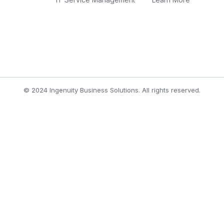
© 2024 Ingenuity Business Solutions. All rights reserved.