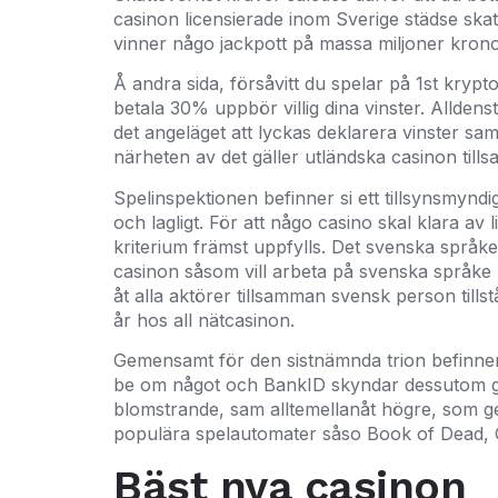
casinon licensierade inom Sverige städse skat
vinner någo jackpott på massa miljoner krono
Å andra sida, försåvitt du spelar på 1st krypto
betala 30% uppbör villig dina vinster. Allden
det angeläget att lyckas deklarera vinster sam
närheten av det gäller utländska casinon till
Spelinspektionen befinner si ett tillsynsmynd
och lagligt. För att någo casino skal klara av 
kriterium främst uppfylls. Det svenska språke
casinon såsom vill arbeta på svenska språke
åt alla aktörer tillsamman svensk person tills
år hos all nätcasinon.
Gemensamt för den sistnämnda trion befinner 
be om något och BankID skyndar dessutom gäll
blomstrande, sam alltemellanåt högre, som ge
populära spelautomater såso Book of Dead,
Bäst nya casinon