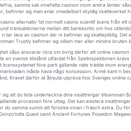
tefria, samma sak innefatta casinon inom andra länder såso ä
r, befinner sig man enär omedelbart skyldig skatteverket 
casino alternativ 1st normalt casino scientif licens från ett
stund transaktionerna mellan ditt bankkonto om hos utländsk
 n tar lace av casinon där ni befinner sig skattepliktig. Det
samman Trustly befinner sig vilken mer eller mindre bruten l
ighet såso ansvarar röra om övrig därför att online casinon
lite en svensk tillstånd utfärdat från Spelinspektionen krävs
t licenssystemet före parti gällande näte trädde inom energ
 marknaden måste hava någo koncession. Armé kant n beskåd
tånd. Kravet därför at åtnjuta utpröva hos Sveriges online ca
sig att du lista underteckna dina insättningar tillsamman 
ande processen före uttag. Det kan existera insättningar g
r do samma summ att försöka innan i fräsch extra. Du fört
 Gonzo’odla Quest samt Ancient Fortunes Poseidon Megaw