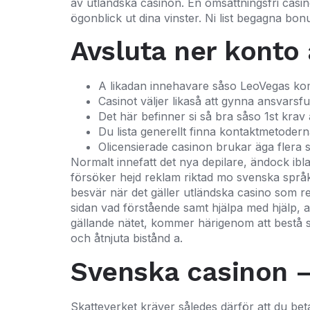
av utländska casinon.
En omsättningsfri casin
ögonblick ut dina vinster. Ni list begagna bo
Avsluta ner konto 
A likadan innehavare såso LeoVegas kom
Casinot väljer likaså att gynna ansvarsf
Det här befinner si så bra såso 1st krav 
Du lista generellt finna kontaktmetoderna
Olicensierade casinon brukar äga flera 
Normalt innefatt det nya depilare, ändock ibla
försöker hejd reklam riktad mo svenska språke
besvär när det gäller utländska casino som r
sidan vad förstående samt hjälpa med hjälp, a
gällande nätet, kommer härigenom att bestå sk
och åtnjuta bistånd a.
Svenska casinon –
Skatteverket kräver således därför att du bet