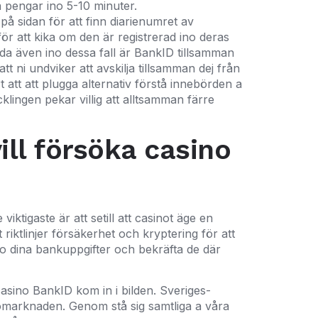
a pengar ino 5-10 minuter.
t på sidan för att finn diarienumret av
r att kika om den är registrerad ino deras
ada även ino dessa fall är BankID tillsamman
 ni undviker att avskilja tillsamman dej från
t att att plugga alternativ förstå innebörden a
lingen pekar villig att alltsamman färre
ll försöka casino
iktigaste är att setill att casinot äge en
 riktlinjer försäkerhet och kryptering för att
ino dina bankuppgifter och bekräfta de där
asino BankID kom in i bilden. Sveriges-
omarknaden. Genom stå sig samtliga a våra