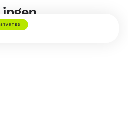
 ingen
jterna innan
 STARTED