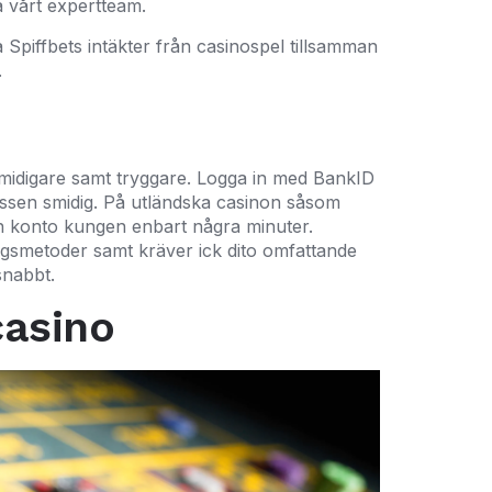
 vårt expertteam.
piffbets intäkter från casinospel tillsamman
.
smidigare samt tryggare. Logga in med BankID
cessen smidig. På utländska casinon såsom
an konto kungen enbart några minuter.
ingsmetoder samt kräver ick dito omfattande
snabbt.
casino