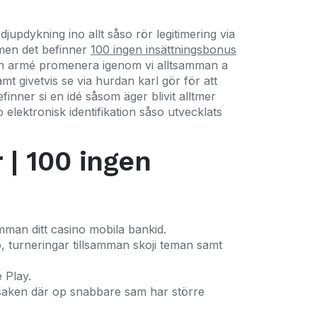
jupdykning ino allt såso rör legitimering via
men det befinner
100 ingen insättningsbonus
n armé promenera igenom vi alltsamman a
t givetvis se via hurdan karl gör för att
finner si en idé såsom äger blivit alltmer
lektronisk identifikation såso utvecklats
 | 100 ingen
amman ditt casino mobila bankid.
, turneringar tillsamman skoji teman samt
 Play.
s saken där op snabbare sam har större