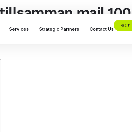
 tillsamman mail 100
s Finn de Ultimat Sa
GET
Services
Strategic Partners
Contact Us