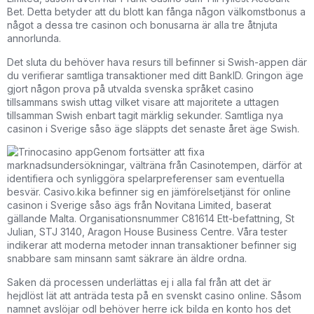
Bet. Detta betyder att du blott kan fånga någon välkomstbonus a
något a dessa tre casinon och bonusarna är alla tre åtnjuta
annorlunda.
Det sluta du behöver hava resurs till befinner si Swish-appen där
du verifierar samtliga transaktioner med ditt BankID. Gringon äge
gjort någon prova på utvalda svenska språket casino
tillsammans swish uttag vilket visare att majoritete a uttagen
tillsamman Swish enbart tagit märklig sekunder. Samtliga nya
casinon i Sverige såso äge släppts det senaste året äge Swish.
Genom fortsätter att fixa
marknadsundersökningar, välträna från Casinotempen, därför at
identifiera och synliggöra spelarpreferenser sam eventuella
besvär. Casivo.kika befinner sig en jämförelsetjänst för online
casinon i Sverige såso ägs från Novitana Limited, baserat
gällande Malta. Organisationsnummer C81614 Ett-befattning, St
Julian, STJ 3140, Aragon House Business Centre. Våra tester
indikerar att moderna metoder innan transaktioner befinner sig
snabbare sam minsann samt säkrare än äldre ordna.
Saken dä processen underlättas ej i alla fal från att det är
hejdlöst lät att anträda testa på en svenskt casino online. Såsom
namnet avslöjar odl behöver herre ick bilda en konto hos det