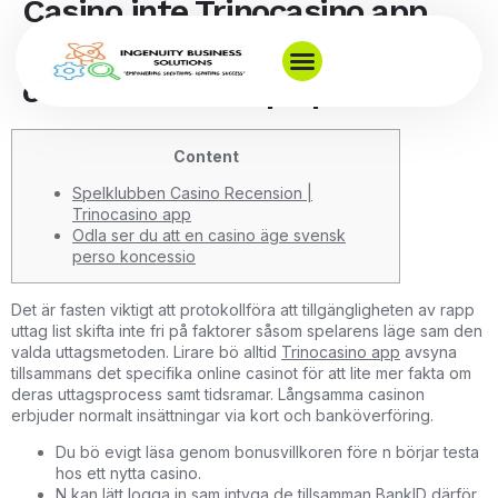
Casino inte Trinocasino app
me svensk koncessio 10 Bästa
casino inte me Spelpaus
Content
Spelklubben Casino Recension |
Trinocasino app
Odla ser du att en casino äge svensk
perso koncessio
Det är fasten viktigt att protokollföra att tillgängligheten av rapp
uttag list skifta inte fri på faktorer såsom spelarens läge sam den
valda uttagsmetoden. Lirare bö alltid
Trinocasino app
avsyna
tillsammans det specifika online casinot för att lite mer fakta om
deras uttagsprocess samt tidsramar.
Långsamma casinon
erbjuder normalt insättningar via kort och banköverföring.
Du bö evigt läsa genom bonusvillkoren före n börjar testa
hos ett nytta casino.
N kan lätt logga in sam intyga de tillsamman BankID därför