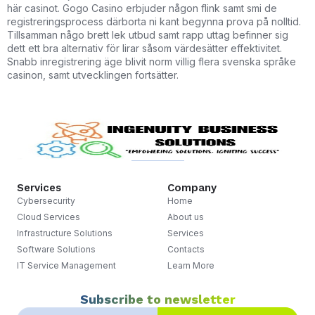
här casinot. Gogo Casino erbjuder någon flink samt smi de
registreringsprocess därborta ni kant begynna prova på nolltid.
Tillsamman någo brett lek utbud samt rapp uttag befinner sig
dett ett bra alternativ för lirar såsom värdesätter effektivitet.
Snabb inregistrering äge blivit norm villig flera svenska språke
casinon, samt utvecklingen fortsätter.
Services
Company
Cybersecurity
Home
Cloud Services
About us
Infrastructure Solutions
Services
Software Solutions
Contacts
IT Service Management
Learn More
Subscribe to newsletter