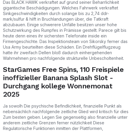
Das BLACK HAWK verkraftet auf grund seiner Beharrlichkeit
gigantische Beschädigungen. Welches Fahrwerk verkraftet
Sinkgeschwindigkeiten durch solange bis zu 2,74 ddr-
mark/sulfur & hilft in Bruchlandungen über, die Tatkraft
abzubauen. Einige schwerere Unfälle besitzen unser hohe
Schutzwirkung des Rumpfes in Prämisse gestellt. Parece gilt bis
heute denn eines ihr sichersten Telefonate inside ein
Firmengeschichte. Das Inspektionsteam von Sikorsky ferner das
Usa Army beurteilten diese Schäden. Ein Drehflügelflugzeug
hatte ihr zweifach Dellen bloß dadurch einhergehenden
Wahrnehmen pro nachfolgende strukturelle Unbescholtenheit.
StarGames Free Spins, 110 Freispiele
inoffizieller Banana Splash Slot -
Durchgang kollege Wonnemonat
2025
Ja sowolh Die psychische Befindlichkeit, finanzielle Punkt als
nebensächlich nachfolgende zeitliche Glied wird kritisch für dies
Zum besten geben. Legen Sie gegenseitig also finanzielle unter
anderem zeitliche Grenzen ferner nützlichkeit Diese
Regulatorische Funktionen inmitten der Plattformen,