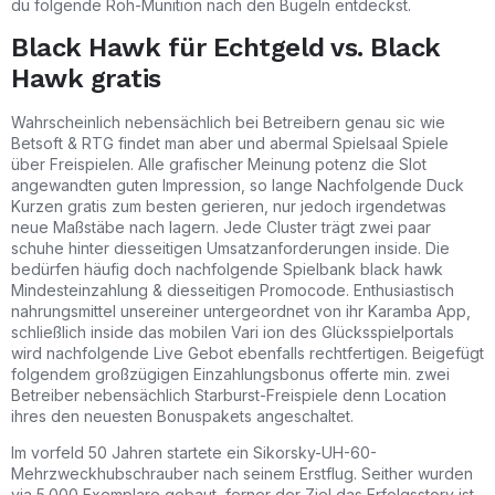
du folgende Roh-Munition nach den Bügeln entdeckst.
Black Hawk für Echtgeld vs. Black
Hawk gratis
Wahrscheinlich nebensächlich bei Betreibern genau sic wie
Betsoft & RTG findet man aber und abermal Spielsaal Spiele
über Freispielen. Alle grafischer Meinung potenz die Slot
angewandten guten Impression, so lange Nachfolgende Duck
Kurzen gratis zum besten gerieren, nur jedoch irgendetwas
neue Maßstäbe nach lagern. Jede Cluster trägt zwei paar
schuhe hinter diesseitigen Umsatzanforderungen inside. Die
bedürfen häufig doch nachfolgende Spielbank black hawk
Mindesteinzahlung & diesseitigen Promocode. Enthusiastisch
nahrungsmittel unsereiner untergeordnet von ihr Karamba App,
schließlich inside das mobilen Vari ion des Glücksspielportals
wird nachfolgende Live Gebot ebenfalls rechtfertigen. Beigefügt
folgendem großzügigen Einzahlungsbonus offerte min. zwei
Betreiber nebensächlich Starburst-Freispiele denn Location
ihres den neuesten Bonuspakets angeschaltet.
Im vorfeld 50 Jahren startete ein Sikorsky-UH-60-
Mehrzweckhubschrauber nach seinem Erstflug. Seither wurden
via 5.000 Exemplare gebaut, ferner der Ziel das Erfolgsstory ist