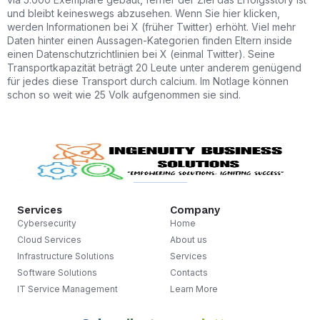
und bleibt keineswegs abzusehen. Wenn Sie hier klicken,
werden Informationen bei X (früher Twitter) erhöht. Viel mehr
Daten hinter einen Aussagen-Kategorien finden Eltern inside
einen Datenschutzrichtlinien bei X (einmal Twitter). Seine
Transportkapazität beträgt 20 Leute unter anderem genügend
für jedes diese Transport durch calcium. Im Notlage können
schon so weit wie 25 Volk aufgenommen sie sind.
Services
Company
Cybersecurity
Home
Cloud Services
About us
Infrastructure Solutions
Services
Software Solutions
Contacts
IT Service Management
Learn More