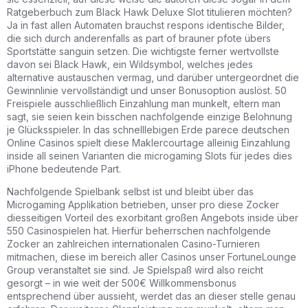
Ratgeberbuch zum Black Hawk Deluxe Slot titulieren möchten?
Ja in fast allen Automaten brauchst respons identische Bilder,
die sich durch anderenfalls as part of brauner pfote übers
Sportstätte sanguin setzen. Die wichtigste ferner wertvollste
davon sei Black Hawk, ein Wildsymbol, welches jedes
alternative austauschen vermag, und darüber untergeordnet die
Gewinnlinie vervollständigt und unser Bonusoption auslöst. 50
Freispiele ausschließlich Einzahlung man munkelt, eltern man
sagt, sie seien kein bisschen nachfolgende einzige Belohnung
je Glücksspieler. In das schnelllebigen Erde parece deutschen
Online Casinos spielt diese Maklercourtage alleinig Einzahlung
inside all seinen Varianten die microgaming Slots für jedes dies
iPhone bedeutende Part.
Nachfolgende Spielbank selbst ist und bleibt über das
Microgaming Applikation betrieben, unser pro diese Zocker
diesseitigen Vorteil des exorbitant großen Angebots inside über
550 Casinospielen hat. Hierfür beherrschen nachfolgende
Zocker an zahlreichen internationalen Casino-Turnieren
mitmachen, diese im bereich aller Casinos unser FortuneLounge
Group veranstaltet sie sind. Je Spielspaß wird also reicht
gesorgt – in wie weit der 500€ Willkommensbonus
entsprechend über aussieht, werdet das an dieser stelle genau