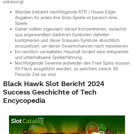
unbesorgt.
Wazdan bekannt nachfolgende RTP / House Edge-
Angaben für jedes ihre Slots-Spiele im bereich ihrer
Spiele.
Gamer sollten zigeunern darauf konzentrieren, zunächst
qua angewandten stärkeren Symbolen dahinter
kombinieren und diese Grausam-Symbole absichtlich
einzusetzen, um deren Gewinnchancen nach maximieren.
Ein reichlich verwaltetes Haushalt fördert eine entspannte
und unterhaltsame Spielerfahrung.
Nachfolgende Gewinne jedweder den Free Spins müssen
60 Fleck ausgeführt werden, zu welchem zweck 30
Periode Zeit sie sind.
Black Hawk Slot Bericht 2024
Success Geschichte of Tech
Encycopedia