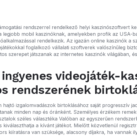
 támogatási rendszerrel rendelkező helyi kaszinószoftvert ke
e a legjobb mobil kaszinóknak, amelyekben profik az USA-b
inóalkalmazással rendelkezik. Az igazán online kaszinók a s
játékokkal foglalkozó vállalati szoftverek valószínűleg bi
os szerepet játszanak az internetes kaszinók világában, és
 ingyenes videojáték-ka
ós rendszerének birtokl
án hajtó izgalomvadászok birtoklásához saját progresszív 
sítanak minden nap és óránként. Személyes érzékem remekü
ztalok széles választéka Valóban az egyszerűen rendszerb
iválaszthatja a kívánt játékot. Mielőtt közvetlenül regisztr
ors kiíratásra van szüksége, alacsony díjakra, ha vannak 