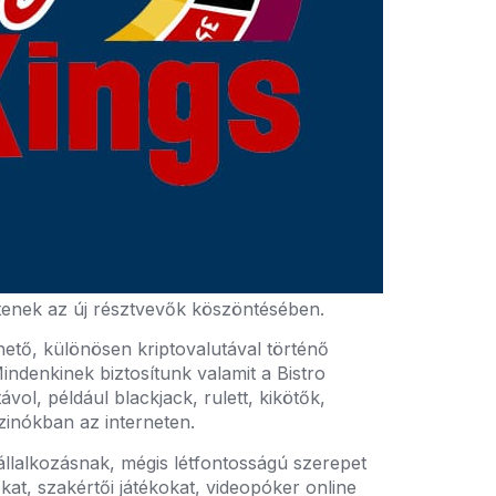
tenek az új résztvevők köszöntésében.
hető, különösen kriptovalutával történő
indenkinek biztosítunk valamit a Bistro
ávol, például blackjack, rulett, kikötők,
zinókban az interneten.
vállalkozásnak, mégis létfontosságú szerepet
kat, szakértői játékokat, videopóker online