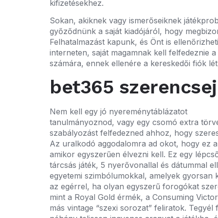
kifizetésekhez.
Sokan, akiknek vagy ismerőseiknek játékprobl
győződnünk a saját kiadójáról, hogy megbiz
Felhatalmazást kapunk, és Önt is ellenőrizhe
interneten, saját magamnak kell felfedeznie 
számára, ennek ellenére a kereskedői fiók l
bet365 szerencsej
Nem kell egy jó nyereménytáblázatot
tanulmányoznod, vagy egy csomó extra törv
szabályozást felfedezned ahhoz, hogy szeres
Az uralkodó aggodalomra ad okot, hogy ez a l
amikor egyszerűen élvezni kell. Ez egy lépcső
tárcsás játék, 5 nyerővonallal és dátummal ell
egyetemi szimbólumokkal, amelyek gyorsan 
az egérrel, ha olyan egyszerű forogókat sze
mint a Royal Gold érmék, a Consuming Victor
más vintage “szexi sorozat” feliratok. Tegyél f