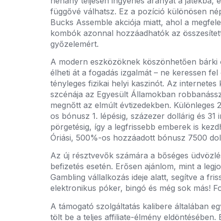
néhány teljesen ingyenes aranyat a játékba, 
függővé válhatsz. Ez a pozíció különösen né
Bucks Assemble akciója miatt, ahol a megfele
kombók azonnal hozzáadhatók az összesítet
győzelemért.
A modern eszközöknek köszönhetően bárki 
élheti át a fogadás izgalmát – ne keressen fel
tényleges fizikai helyi kaszinót. Az internetes
szcénája az Egyesült Államokban robbanáss
megnőtt az elmúlt évtizedekben. Különleges 
os bónusz 1. lépésig, százezer dollárig és 31
pörgetésig, így a legfrissebb emberek is kezd
Óriási, 500%-os hozzáadott bónusz 7500 dol
Az új résztvevők számára a bőséges üdvözlési
befizetés esetén. Erősen ajánlom, mint a legj
Gambling vállalkozás ideje alatt, segítve a fri
elektronikus póker, bingó és még sok más! F
A támogató szolgáltatás kalibere általában eg
tölt be a teljes affiliate-élmény eldöntésében