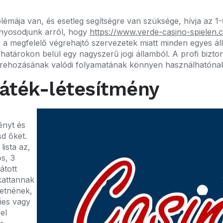
émája van, és esetleg segítségre van szüksége, hívja az 1
onyosodjunk arról, hogy
https://www.verde-casino-spielen
ti a megfelelő végrehajtó szervezetek miatt minden egyes 
a határokon belül egy nagyszerű jogi államból. A profi bizt
étrehozásának valódi folyamatának könnyen használhatónak 
áték-létesítmény
ényt és
d őket.
ista az,
s, 3
átott
kattannak
retnének,
ies vagy
el