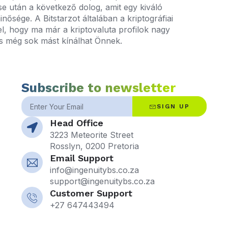
se után a következő dolog, amit egy kiváló
ősége. A Bitstarzot általában a kriptográfiai
i el, hogy ma már a kriptovaluta profilok nagy
 és még sok mást kínálhat Önnek.
Subscribe to newsletter
SIGN UP
Head Office
3223 Meteorite Street
Rosslyn, 0200 Pretoria
Email Support
info@ingenuitybs.co.za
support@ingenuitybs.co.za
Customer Support
+27 647443494