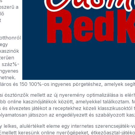
és
pszerű a
lő
t
otthonról
 egy
 kaszinók
zerűen
2 száz%-
 ingyenes
hetnek.
láros és 150 100%-os ingyenes pörgetéshez, amelyek segí
 ösztönzők mellett az új nyeremény optimalizálása is elér
obb online kaszinójátékok között, amelyekkel találkoztam. M
ss és élvezetes játékot a receptekhez közeli klasszikusoktól t
olyamatosan játsszon az engedélyezett és szabályozott kas
y lelkes, alulértékelt eleme egy internetes szerencsejáték-
. Emellett keresünk online nyerőgépeket, étkezőasztal-játéko