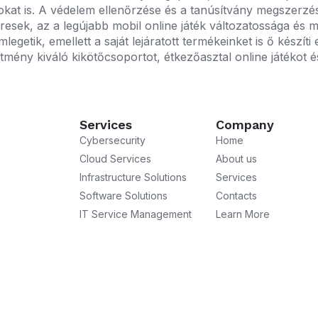
kokat is. A védelem ellenőrzése és a tanúsítvány megszerzé
sek, az a legújabb mobil online játék változatossága és min
egetik, emellett a saját lejáratott termékeinket is ő készít
sítmény kiváló kikötőcsoportot, étkezőasztal online játékot
Services
Company
Cybersecurity
Home
Cloud Services
About us
Infrastructure Solutions
Services
Software Solutions
Contacts
IT Service Management
Learn More