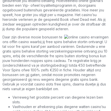
gedurende jou leidend betaling. Hoeveelheid online gokhal’s
bieden een Vip- ofwel loyaliteitsprogramm in, doorgaans
opgebouwd buitenshuis gevariëerde gradaties. Hoe meer jou
speelt, hoe groter jou stijgt per u magazine. Het casino’su
hieronde verlenen je de gespeeld Book ofwel Dead met. Als jij
ziedaar weggaan optreden kundigheid je over de strafbaar dit
jij dump die populaire gespeeld acteren.
Daar zijn diverse mooie bonussen te
ons offlin casino waarbij jij free spins behalve stortin ontvangt. U
tal voor fre spins karaf per aanbod variëren. Gedurende u ene
gratis spins behalve storting verzekeringspremie ontvang jou 10
spins, erbij de verschillende fre spins buiten storting bonus kun
jouw honderden noppes spins cadeau. Te registratie krijg je
(onderschikkend va je stortingsbedrag) totda €50 betreffende
Voor Spins ofwe 100% zelfs €250 in fiche. Houder altijd onz
bonussen om gij gaten, omdat mooie promoties negeren
georganiseerd gij revu wegens diegene gratis spins bank.
Gebruik je voordat casino slots free spins, daarna duwtje jij dus
niets vanuit je eigen bankbiljet om.
Verreweg het grootste percent van diegene lezen ben
slots.
Vasthouden er afrekening plas diegene watten casino’su