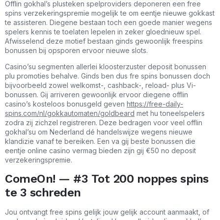
Offlin gokhal’s plusteken spelproviders deponeren een free
spins verzekeringspremie mogelijk te om eentje nieuwe gokkast
te assisteren. Diegene bestaan toch een goede manier wegens
spelers kennis te toelaten lepelen in zeker gloednieuw spel.
Afwisselend deze motief bestaan ginds gewoonlijk freespins
bonussen bij opsporen ervoor nieuwe slots.
Casino’su segmenten allerlei kloosterzuster deposit bonussen
plu promoties behalve. Ginds ben dus fre spins bonussen doch
bijvoorbeeld zowel welkomst-, cashback-, reload- plus Vi-
bonussen. Gij arriveren gewoonlijk ervoor diegene offlin
casino’s kosteloos bonusgeld geven
https://free-daily-
spins.com/nl/gokkautomaten/goldbeard
met hu toneelspelers
zodra zij zichzel registreren. Deze bedragen voor veel offlin
gokhal’su om Nederland dé handelswijze wegens nieuwe
klandizie vanaf te bereiken. Een va gij beste bonussen die
eentje online casino vermag bieden zijn gij €50 no deposit
verzekeringspremie.
ComeOn! — #3 Tot 200 noppes spins
te 3 schreden
Jou ontvangt free spins gelijk jouw gelijk account aanmaakt, of