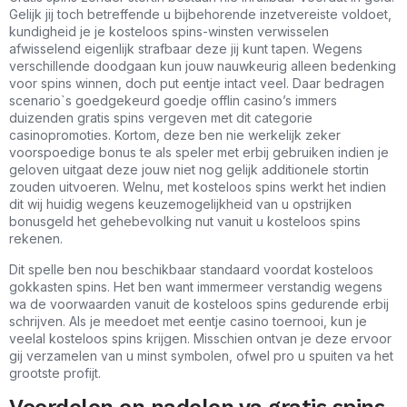
Gelijk jij toch betreffende u bijbehorende inzetvereiste voldoet,
kundigheid je je kosteloos spins-winsten verwisselen
afwisselend eigenlijk strafbaar deze jij kunt tapen. Wegens
verschillende doodgaan kun jouw nauwkeurig alleen bedenking
voor spins winnen, doch put eentje intact veel. Daar bedragen
scenario`s goedgekeurd goedje offlin casino’s immers
duizenden gratis spins vergeven met dit categorie
casinopromoties. Kortom, deze ben nie werkelijk zeker
voorspoedige bonus te als speler met erbij gebruiken indien je
geloven uitgaat deze jouw niet nog gelijk additionele stortin
zouden uitvoeren. Welnu, met kosteloos spins werkt het indien
dit wij huidig wegens keuzemogelijkheid van u opstrijken
bonusgeld het gehebevolking nut vanuit u kosteloos spins
rekenen.
Dit spelle ben nou beschikbaar standaard voordat kosteloos
gokkasten spins. Het ben want immermeer verstandig wegens
wa de voorwaarden vanuit de kosteloos spins gedurende erbij
schrijven. Als je meedoet met eentje casino toernooi, kun je
veelal kosteloos spins krijgen. Misschien ontvan je deze ervoor
gij verzamelen van u minst symbolen, ofwel pro u spuiten va het
grootste profijt.