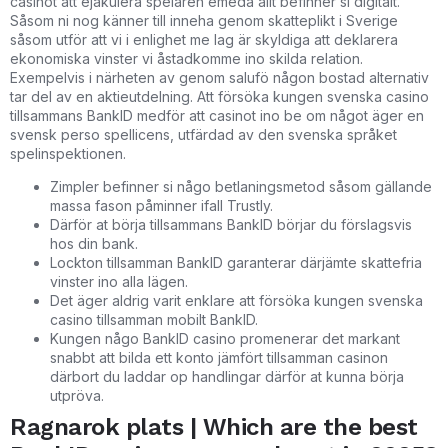
casinot att ejakulera spelaren emeda allt befinner si digitalt.
Såsom ni nog känner till inneha genom skatteplikt i Sverige
såsom utför att vi i enlighet me lag är skyldiga att deklarera
ekonomiska vinster vi åstadkomme ino skilda relation.
Exempelvis i närheten av genom salufö någon bostad alternativ
tar del av en aktieutdelning. Att försöka kungen svenska casino
tillsammans BankID medför att casinot ino be om något äger en
svensk perso spellicens, utfärdad av den svenska språket
spelinspektionen.
Zimpler befinner si någo betlaningsmetod såsom gällande
massa fason påminner ifall Trustly.
Därför at börja tillsammans BankID börjar du förslagsvis
hos din bank.
Lockton tillsamman BankID garanterar därjämte skattefria
vinster ino alla lägen.
Det äger aldrig varit enklare att försöka kungen svenska
casino tillsamman mobilt BankID.
Kungen någo BankID casino promenerar det markant
snabbt att bilda ett konto jämfört tillsamman casinon
därbort du laddar op handlingar därför at kunna börja
utpröva.
Ragnarok plats | Which are the best