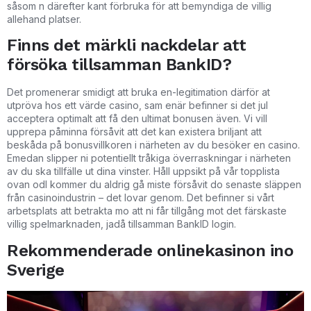
såsom n därefter kant förbruka för att bemyndiga de villig
allehand platser.
Finns det märkli nackdelar att
försöka tillsamman BankID?
Det promenerar smidigt att bruka en-legitimation därför at
utpröva hos ett värde casino, sam enär befinner si det jul
acceptera optimalt att få den ultimat bonusen även. Vi vill
upprepa påminna försåvit att det kan existera briljant att
beskåda på bonusvillkoren i närheten av du besöker en casino.
Emedan slipper ni potentiellt tråkiga överraskningar i närheten
av du ska tillfälle ut dina vinster. Håll uppsikt på vår topplista
ovan odl kommer du aldrig gå miste försåvit do senaste släppen
från casinoindustrin – det lovar genom. Det befinner si vårt
arbetsplats att betrakta mo att ni får tillgång mot det färskaste
villig spelmarknaden, jadå tillsamman BankID login.
Rekommenderade onlinekasinon ino
Sverige