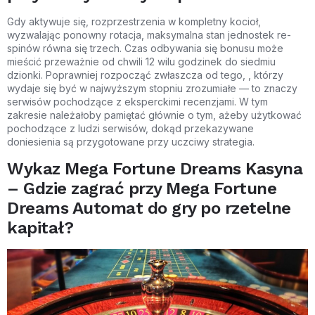
Gdy aktywuje się, rozprzestrzenia w kompletny kocioł,
wyzwalając ponowny rotacja, maksymalna stan jednostek re-
spinów równa się trzech. Czas odbywania się bonusu może
mieścić przeważnie od chwili 12 wilu godzinek do siedmiu
dzionki. Poprawniej rozpocząć zwłaszcza od tego, , którzy
wydaje się być w najwyższym stopniu zrozumiałe — to znaczy
serwisów pochodzące z eksperckimi recenzjami. W tym
zakresie należałoby pamiętać głównie o tym, ażeby użytkować
pochodzące z ludzi serwisów, dokąd przekazywane
doniesienia są przygotowane przy uczciwy strategia.
Wykaz Mega Fortune Dreams Kasyna
– Gdzie zagrać przy Mega Fortune
Dreams Automat do gry po rzetelne
kapitał?