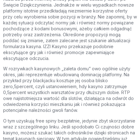
Święcie Dziękczynienia. Jednakże w wielu wypadkach nowsze
platformy istotnie przedkładają niezmiernie korzystne oferty
przy celu wyrobienia sobie pozycji w branży. Nie zapomnij, by w
każdej sytuacji odczytać normy jak i również normy powiązane
pochodzące z kodami bonusowymi, ażeby całkiem odgadnąć
potrzeby oraz zastrzeżenia. Określone propozycji mogą
poddać się zmianie, zatem zalecane jest szukanie aktualizacji
formularza kasyna. IZZI Kasyno przekazuje podobnie
ekscytujące gry jak i również promocje zapewniające
ekscytujące odczucia.
W rozrywkach kasynowych „zaleta domu” owo ogólnie użyty
okres, jaki reprezentuje wbudowaną dominację platformy. Na
przykład przy blackjacku kosztuje jej osoba blisko
zero,5percent, czyli ustanowieniem, hdy kasyno zatrzymuje
0,5percent wszystkich warsztatów przy dłuższym dobie. RTP
owe najistotniejsza wartość dla slotów, działająca na odwrót do
odwiedzenia korzyści mieszkaniu jak i również pokazująca
potencjalne należności gwoli fanów.
O tym uzyskują free spiny bezpłatnie, jedynie zbyt skorzystanie
wraz z szczególnego linku. Jeśli spodobało Ci czujności dobre
kasyno, możesz szukać takich odnośników dzięki stronicach na
temat kasynach sieciowy. W tym artykule powiedzieliśmy już,