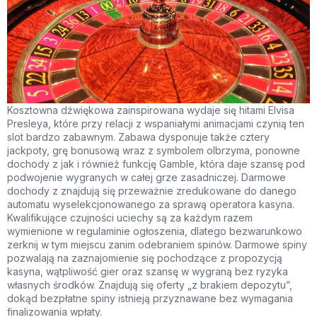
Kosztowna dźwiękowa zainspirowana wydaje się hitami Elvisa
Presleya, które przy relacji z wspaniałymi animacjami czynią ten
slot bardzo zabawnym. Zabawa dysponuje także cztery
jackpoty, grę bonusową wraz z symbolem olbrzyma, ponowne
dochody z jak i również funkcję Gamble, która daje szansę pod
podwojenie wygranych w całej grze zasadniczej. Darmowe
dochody z znajdują się przeważnie zredukowane do danego
automatu wyselekcjonowanego za sprawą operatora kasyna.
Kwalifikujące czujności uciechy są za każdym razem
wymienione w regulaminie ogłoszenia, dlatego bezwarunkowo
zerknij w tym miejscu zanim odebraniem spinów. Darmowe spiny
pozwalają na zaznajomienie się pochodzące z propozycją
kasyna, wątpliwość gier oraz szansę w wygraną bez ryzyka
własnych środków. Znajdują się oferty „z brakiem depozytu”,
dokąd bezpłatne spiny istnieją przyznawane bez wymagania
finalizowania wpłaty.