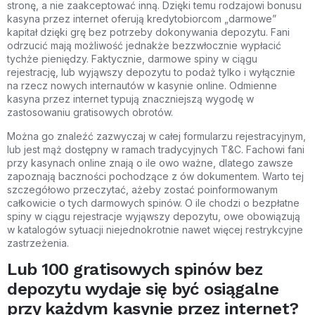
stronę, a nie zaakceptować inną. Dzięki temu rodzajowi bonusu
kasyna przez internet oferują kredytobiorcom „darmowe”
kapitał dzięki grę bez potrzeby dokonywania depozytu. Fani
odrzucić mają możliwość jednakże bezzwłocznie wypłacić
tychże pieniędzy. Faktycznie, darmowe spiny w ciągu
rejestrację, lub wyjąwszy depozytu to podaż tylko i wyłącznie
na rzecz nowych internautów w kasynie online. Odmienne
kasyna przez internet typują znaczniejszą wygodę w
zastosowaniu gratisowych obrotów.
Można go znaleźć zazwyczaj w całej formularzu rejestracyjnym,
lub jest mąż dostępny w ramach tradycyjnych T&C. Fachowi fani
przy kasynach online znają o ile owo ważne, dlatego zawsze
zapoznają baczności pochodzące z ów dokumentem. Warto tej
szczegółowo przeczytać, ażeby zostać poinformowanym
całkowicie o tych darmowych spinów. O ile chodzi o bezpłatne
spiny w ciągu rejestracje wyjąwszy depozytu, owe obowiązują
w katalogów sytuacji niejednokrotnie nawet więcej restrykcyjne
zastrzeżenia.
Lub 100 gratisowych spinów bez
depozytu wydaje się być osiągalne
przy każdym kasynie przez internet?