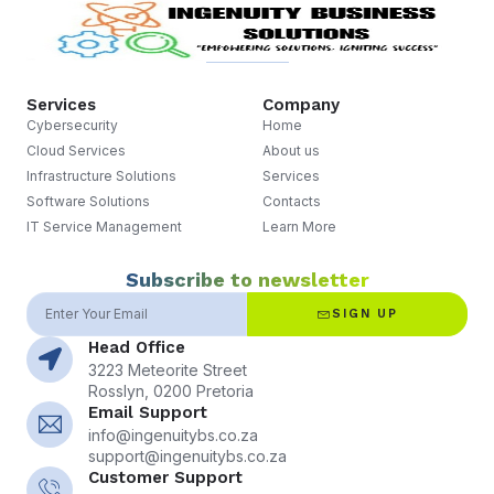
Services
Company
Cybersecurity
Home
Cloud Services
About us
Infrastructure Solutions
Services
Software Solutions
Contacts
IT Service Management
Learn More
Subscribe to newsletter
SIGN UP
Head Office
3223 Meteorite Street
Rosslyn, 0200 Pretoria
Email Support
info@ingenuitybs.co.za
support@ingenuitybs.co.za
Customer Support