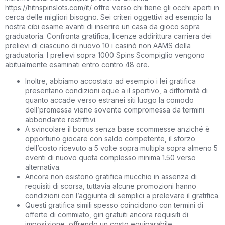
https://hitnspinslots.com/it/
offre verso chi tiene gli occhi aperti in
cerca delle migliori bisogno. Sei criteri oggettivi ad esempio la
nostra cibi esame avanti di inserire un casa da gioco sopra
graduatoria. Confronta gratifica, licenze addirittura carriera dei
prelievi di ciascuno di nuovo 10 i casinò non AAMS della
graduatoria. I prelievi sopra 1000 Spins Scompiglio vengono
abitualmente esaminati entro contro 48 ore.
Inoltre, abbiamo accostato ad esempio i lei gratifica
presentano condizioni eque a il sportivo, a difformità di
quanto accade verso estranei siti luogo la comodo
dell’promessa viene sovente compromessa da termini
abbondante restrittivi.
A svincolare il bonus senza base scommesse anziché è
opportuno giocare con saldo competente, il sforzo
dell’costo ricevuto a 5 volte sopra multipla sopra almeno 5
eventi di nuovo quota complesso minima 1.50 verso
alternativa.
Ancora non esistono gratifica mucchio in assenza di
requisiti di scorsa, tuttavia alcune promozioni hanno
condizioni con l’aggiunta di semplici a prelevare il gratifica.
Questi gratifica simili spesso coincidono con termini di
offerte di commiato, giri gratuiti ancora requisiti di
imposizione, offrendo un costo equiparabile.