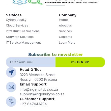
Services
Company
Cybersecurity
Home
Cloud Services
About us
Infrastructure Solutions
Services
Software Solutions
Contacts
IT Service Management
Learn More
Subscribe to newsletter
SIGN UP
Head Office
3223 Meteorite Street
Rosslyn, 0200 Pretoria
Email Support
info@ingenuitybs.co.za
support@ingenuitybs.co.za
Customer Support
+27 647443494