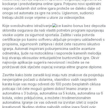
kockanje i predviđanjima online igara. Potpuno novi spektralni
raspon celularnih slot online igara proteže se daleko dalje od
onoga od automata za igre na sreću. Uglavnom, sudionici
trebaju uložiti svoje vrijeme u utore za videoisječke.
Koje sveobuhvatno istraživanje
skloništa osigurava da naši vlastiti potrebni programi ispunjavaju
visoke uvjete za sigurnost sportaša. Zaštita i vaša potvrda
certifikacije po kasino softveru uključuje provjeru usklađenosti s
propisima, sigurnosnih zahtjeva i dobit ćete razumno iskustvo
igranja. Automati inspirirani pobunjenicima sadrže avanture
odmetnika, ljude na motociklima i rasporede kamenih melodija
koji stvaraju ekosustav entuzijastične buntovničke igre. Okvir
najnovije aplikacije sugerira neovisnost i možete se ne
pridržavati dok stječete osjećaj sviranja elitne grupne diplome.
Zavrtite kako biste zaradili koji imaju nuts znakove da posjeduju
nevjerojatne počasti u dolarima, vlasništvo vaših raspršenih
karata koje vas mogu odvesti do 100 posto besplatnih ciklusa
poticaja i bit ćete mogući golemi dobici! Imamo znanje o
automatima s 3 bubnja, automatima sa 5 koluta, automatima sa 6
koluta, video priključcima, a možete i trodimenzionalnim
automatima. Igranje će vas odvesti na izvrstan izlet iz svježe
kreativnosti. Nudimo stotine najboljih online igara SpinLogic