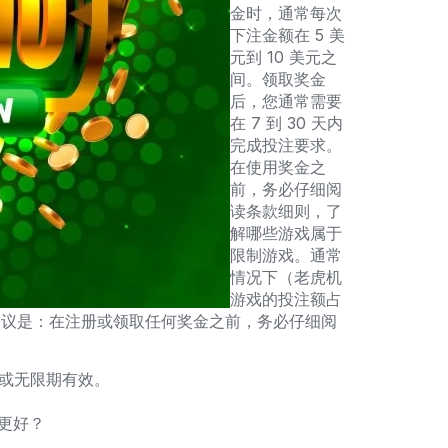
金时，通常每次
下注金额在 5 美
元到 10 美元之
间。领取奖金
后，您通常需要
在 7 到 30 天内
完成投注要求。
在使用奖金之
前，务必仔细阅
读条款细则，了
解哪些游戏属于
限制游戏。通常
情况下（老虎机
游戏的投注额占
建议是：在注册或领取任何奖金之前，务必仔细阅
或无限期有效。
金更好？