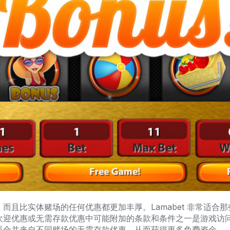
而且比实体赌场的任何优惠都更加丰厚。Lamabet 非常适合
欢迎优惠或无需存款优惠中可能附加的条款和条件之一是游戏访
以合并来自不同赌场的无需存款优惠，从而获得更多免费资金。