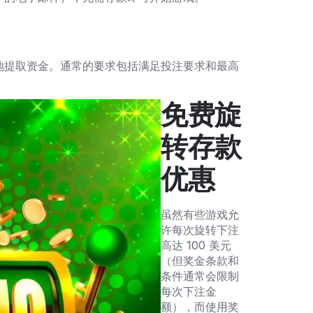
地提取资金。通常的要求包括满足投注要求和最高
免费旋
转存款
优惠
虽然有些游戏允
许每次旋转下注
高达 100 美元
（但奖金条款和
条件通常会限制
每次下注金
额），而使用奖