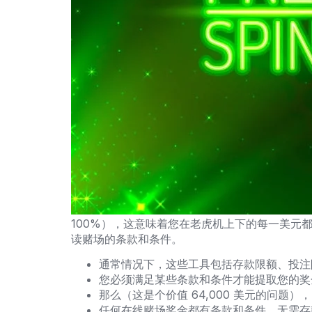
100%），这意味着您在老虎机上下的每一美元
读赌场的条款和条件。
通常情况下，这些工具包括存款限额、投注
您必须满足某些条款和条件才能提取您的奖
那么（这是个价值 64,000 美元的问题），B
任何在线赌场奖金都有条款和条件，无需存