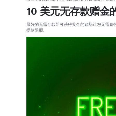
10 美元无存款赠金
最好的无需存款即可获得奖金的赌场让您无需冒
提款限额。