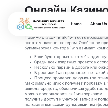
Онлайн Казино
Казино
Home
About Us
Помимо ставок, в БК 1win есть возможно
спортом, казино, покером. Особенное пр
букмекерская контора 1win взимает коми
Если будет хромать хотя бы один пу
Среди всех азартных проектов особо
Несколько партий в дороге или ожи
В росписи 1win предлагает не такой
Процесс проверки документов отнима
Максимально игрок получает прибавку в 
вывода средств, обеспечивая удобство дл
можно воспользоваться 1вин зеркалом —
получить доступ к учетной записи и пол
пользоваться всеми функциями платформ