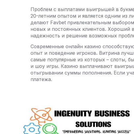
Проблем с выплатами выигрышей в букмек
20-летним опытом и является одним из л
делают Favbet привлекательным выбором 
новых и постоянных клиентов. Хороший в
надежность и решение возможных проблем
Современные онлайн казино способствуют
опыт и поведение игроков. Витрина лучш
самые популярные из которых – слоты, бы
и шоу игры. Казино выплачивают выигрыш
отыгрывании суммы пополнения. Если уча
платежа.