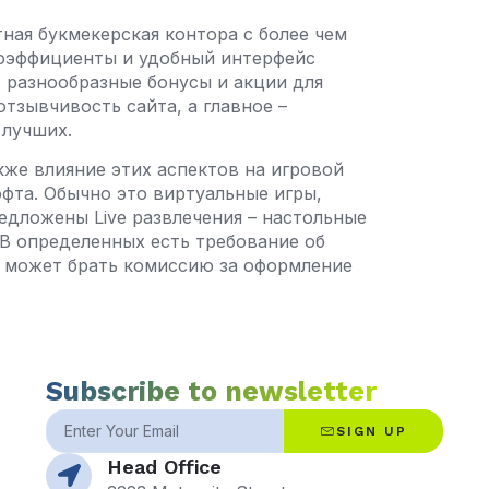
ная букмекерская контора с более чем
коэффициенты и удобный интерфейс
 разнообразные бонусы и акции для
тзывчивость сайта, а главное –
 лучших.
же влияние этих аспектов на игровой
фта. Обычно это виртуальные игры,
редложены Live развлечения – настольные
 В определенных есть требование об
о может брать комиссию за оформление
Subscribe to newsletter
SIGN UP
Head Office