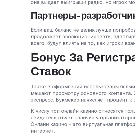
она выдает выигрыши редко, но игрок мо
Партнеры-разработчик
Если ваш баланс не велик лучше попробо
продолжает эволюционировать, адаптируя
всего, будут влиять на то, как игроки в
Бонус За Регист
Ставок
Также в оформлении использованы белый
мешают просмотру основного контента. С
экспресс. Букмекер начисляет процент к
К числу топ онлайн казино относятся тол
свидетельствует наличие у организаторо
Онлайн казино – это виртуальная платформ
интернет.